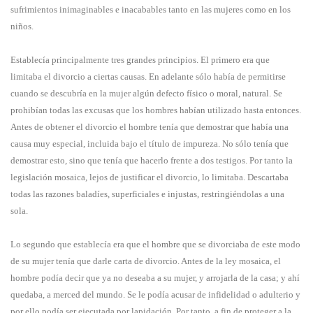
sufrimientos inimaginables e inacabables tanto en las mujeres como en los
niños.
Establecía principalmente tres grandes principios. El primero era que
limitaba el divorcio a ciertas causas. En adelante sólo había de permitirse
cuando se descubría en la mujer algún defecto físico o moral, natural. Se
prohibían todas las excusas que los hombres habían utilizado hasta entonces.
Antes de obtener el divorcio el hombre tenía que demostrar que había una
causa muy especial, incluida bajo el título de impureza. No sólo tenía que
demostrar esto, sino que tenía que hacerlo frente a dos testigos. Por tanto la
legislación mosaica, lejos de justificar el divorcio, lo limitaba. Descartaba
todas las razones baladíes, superficiales e injustas, restringiéndolas a una
sola.
Lo segundo que establecía era que el hombre que se divorciaba de este modo
de su mujer tenía que darle carta de divorcio. Antes de la ley mosaica, el
hombre podía decir que ya no deseaba a su mujer, y arrojarla de la casa; y ahí
quedaba, a merced del mundo. Se le podía acusar de infidelidad o adulterio y
por ello podía ser ejecutada por lapidación. Por tanto, a fin de proteger a la