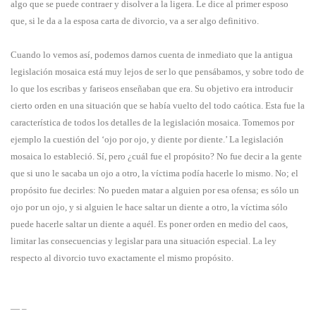
algo que se puede contraer y disolver a la ligera. Le dice al primer esposo
que, si le da a la esposa carta de divorcio, va a ser algo definitivo.
Cuando lo vemos así, podemos darnos cuenta de inmediato que la antigua
legislación mosaica está muy lejos de ser lo que pensábamos, y sobre todo de
lo que los escribas y fariseos enseñaban que era. Su objetivo era introducir
cierto orden en una situación que se había vuelto del todo caótica. Esta fue la
característica de todos los detalles de la legislación mosaica. Tomemos por
ejemplo la cuestión del ‘ojo por ojo, y diente por diente.’ La legislación
mosaica lo estableció. Sí, pero ¿cuál fue el propósito? No fue decir a la gente
que si uno le sacaba un ojo a otro, la víctima podía hacerle lo mismo. No; el
propósito fue decirles: No pueden matar a alguien por esa ofensa; es sólo un
ojo por un ojo, y si alguien le hace saltar un diente a otro, la víctima sólo
puede hacerle saltar un diente a aquél. Es poner orden en medio del caos,
limitar las consecuencias y legislar para una situación especial. La ley
respecto al divorcio tuvo exactamente el mismo propósito.
— –