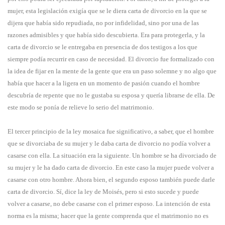
mujer, esta legislación exigía que se le diera carta de divorcio en la que se
dijera que había sido repudiada, no por infidelidad, sino por una de las
razones admisibles y que había sido descubierta. Era para protegerla, y la
carta de divorcio se le entregaba en presencia de dos testigos a los que
siempre podía recurrir en caso de necesidad. El divorcio fue formalizado con
la idea de fijar en la mente de la gente que era un paso solemne y no algo que
había que hacer a la ligera en un momento de pasión cuando el hombre
descubría de repente que no le gustaba su esposa y quería librarse de ella. De
este modo se ponía de relieve lo serio del matrimonio.
El tercer principio de la ley mosaica fue significativo, a saber, que el hombre
que se divorciaba de su mujer y le daba carta de divorcio no podía volver a
casarse con ella. La situación era la siguiente. Un hombre se ha divorciado de
su mujer y le ha dado carta de divorcio. En este caso la mujer puede volver a
casarse con otro hombre. Ahora bien, el segundo esposo también puede darle
carta de divorcio. Sí, dice la ley de Moisés, pero si esto sucede y puede
volver a casarse, no debe casarse con el primer esposo. La intención de esta
norma es la misma; hacer que la gente comprenda que el matrimonio no es