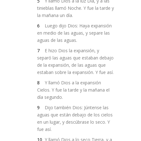
5
Y llamó Dios a la luz Día, y a las
tinieblas llamó Noche. Y fue la tarde y
la mañana un día.
6
Luego dijo Dios: Haya expansión
en medio de las aguas, y separe las
aguas de las aguas.
7
E hizo Dios la expansión, y
separó las aguas que estaban debajo
de la expansión, de las aguas que
estaban sobre la expansión. Y fue así.
8
Y llamó Dios a la expansión
Cielos. Y fue la tarde y la mañana el
día segundo.
9
Dijo también Dios: Júntense las
aguas que están debajo de los cielos
en un lugar, y descúbrase lo seco. Y
fue así.
10
Y llamó Dios a lo seco Tierra, y a