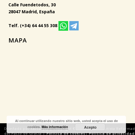
Calle Fuendetodos, 30
28047 Madrid, España
Telf. (+34) 64 44 55 308
MAPA
Al continuar utilizando nuestro sitio web, usted acepta el uso de
cookies.
Más información
Acepto
Diseñado por Factoryfy | Copyright © 2018 Iglesia Bautista Reforma
del Pacto de Gracia |
Política de cookies
|
Política de privacidad