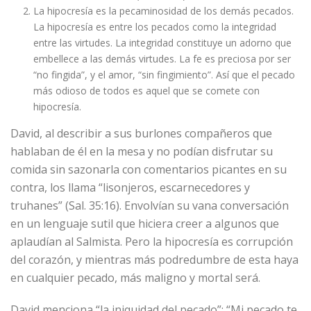
La hipocresía es la pecaminosidad de los demás pecados.
La hipocresía es entre los pecados como la integridad
entre las virtudes. La integridad constituye un adorno que
embellece a las demás virtudes. La fe es preciosa por ser
“no fingida”, y el amor, “sin fingimiento”. Así que el pecado
más odioso de todos es aquel que se comete con
hipocresía.
David, al describir a sus burlones compañeros que
hablaban de él en la mesa y no podían disfrutar su
comida sin sazonarla con comentarios picantes en su
contra, los llama “lisonjeros, escarnecedores y
truhanes” (Sal. 35:16). Envolvían su vana conversación
en un lenguaje sutil que hiciera creer a algunos que
aplaudían al Salmista. Pero la hipocresía es corrupción
del corazón, y mientras más podredumbre de esta haya
en cualquier pecado, más maligno y mortal será.
David menciona “la iniquidad del pecado”: “Mi pecado te