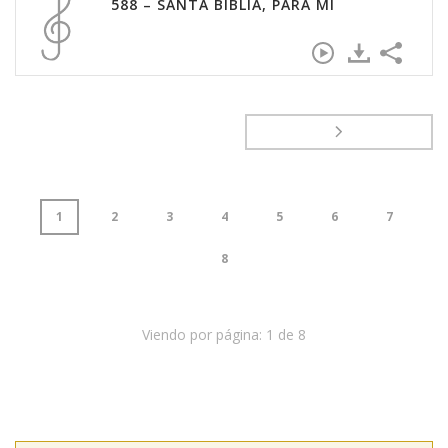
588 – SANTA BIBLIA, PARA MÍ
1
2
3
4
5
6
7
8
Viendo por página:
1
de
8