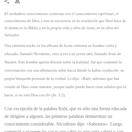
​El verdadero conocimiento comienza con el conocimiento espiritual, el
conocimiento de Dios, y éste se encuentra en la revelación que Dios hace de
Sí mismo en la Biblia y en la propia vida y obra de Jesús, en la obra del
Salvador.
​Una calurosa noche en los albores de la era cristiana un hombre culto y
educado, llamado Nicodemo, vino a ver a un joven rabí, llamado Jesús de
Nazaret. Este hombre quería discutir sobre la realidad. Así que comenzó la
conversación con una afirmación sobre hacia dónde lo había conducido su
propia búsqueda personal de la verdad. Le dijo: «Rabí, sabemos que has
venido de Dios como maestro; porque nadie puede hacer estas señales que tú
haces, si no está Dios con él» (Jn. 3:2).
Con excepción de la palabra Rabí, que es sólo una forma educada
de dirigirse a alguien, las primeras palabras demuestran un
conocimiento considerable. Nicodemo dijo: «Sabemos». Luego
comenzó a exponer las cosas que sabía (o que creía saber) y con