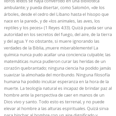
libros leídos se haya convertido en una biblioteca
ambulante; y pueda disertar, como Salomón, «de los
árboles, desde el cedro del Líbano hasta el hisopo que
nace en la pared», y de «los animales, las aves, los
reptiles y los peces» (1 Reyes 4:33). Quizá pueda ser una
autoridad en los secretos del fuego, del aire, de la tierra
y del agua. Y no obstante, si muere ignorando las
verdades de la Biblia, ¡muere miserablemente! La
química nunca pudo acallar una conciencia culpable; las
matemáticas nunca pudieron curar las heridas de un
corazón quebrantado; ninguna ciencia ha podido jamás
suavizar la almohada del moribundo. Ninguna filosofía
humana ha podido inculcar esperanza en la hora de la
muerte. La teología natural es incapaz de brindar paz al
hombre ante la perspectiva de caer en manos de un
Dios vivo y santo. Todo esto es terrenal, y no puede
elevar al hombre a las alturas espirituales. Quizá sirva
para hinchar al hombre con un aire dignificado y