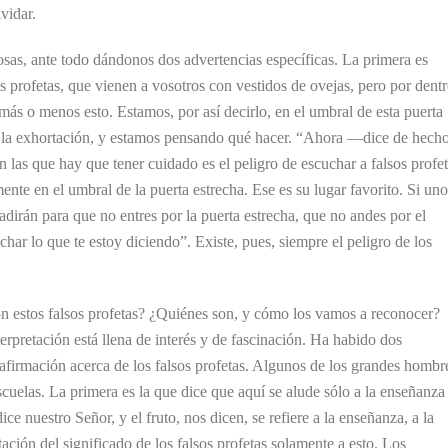
vidar.
sas, ante todo dándonos dos advertencias específicas. La primera es
os profetas, que vienen a vosotros con vestidos de ovejas, pero por dent
ás o menos esto. Estamos, por así decirlo, en el umbral de esta puerta
la exhortación, y estamos pensando qué hacer. “Ahora —dice de hech
n las que hay que tener cuidado es el peligro de escuchar a falsos profet
ente en el umbral de la puerta estrecha. Ese es su lugar favorito. Si uno
dirán para que no entres por la puerta estrecha, que no andes por el
har lo que te estoy diciendo”. Existe, pues, siempre el peligro de los
.
on estos falsos profetas? ¿Quiénes son, y cómo los vamos a reconocer?
erpretación está llena de interés y de fascinación. Ha habido dos
 afirmación acerca de los falsos profetas. Algunos de los grandes hombr
escuelas. La primera es la que dice que aquí se alude sólo a la enseñanza
dice nuestro Señor, y el fruto, nos dicen, se refiere a la enseñanza, a la
etación del significado de los falsos profetas solamente a esto. Los