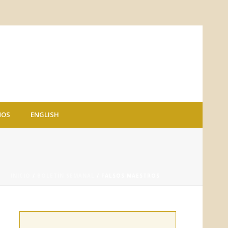
NOS
ENGLISH
INICIO
/
BOLETÍN SEMANAL
/ FALSOS MAESTROS