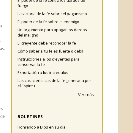
El poder de la fe contra los dardos de
fuego
La victoria de la fe sobre el paganismo
El poder de la fe sobre el enemigo
ro
Un argumento para apagar los dardos
del maligno
o
El creyente debe reconocer la fe
as.
Cómo saber si tu fe es fuerte o débil
Instrucciones a los creyentes para
conservar la fe
Exhortación a los incrédulos
Las características de la fe generada por
el Espíritu
Ver más...
es
BOLETINES
 de
Honrando a Dios en su día