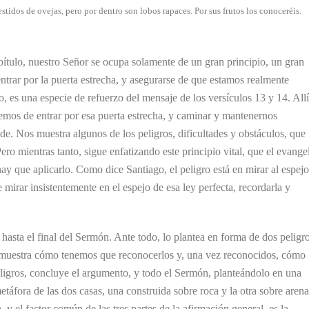
estidos de ovejas, pero por dentro son lobos rapaces. Por sus frutos los conoceréis.
capítulo, nuestro Señor se ocupa solamente de un gran principio, un gran
ntrar por la puerta estrecha, y asegurarse de que estamos realmente
es una especie de refuerzo del mensaje de los versículos 13 y 14. Allí
emos de entrar por esa puerta estrecha, y caminar y mantenernos
. Nos muestra algunos de los peligros, dificultades y obstáculos, que
Pero mientras tanto, sigue enfatizando este principio vital, que el evange
hay que aplicarlo. Como dice Santiago, el peligro está en mirar al espejo
 mirar insistentemente en el espejo de esa ley perfecta, recordarla y
hasta el final del Sermón. Ante todo, lo plantea en forma de dos peligr
s muestra cómo tenemos que reconocerlos y, una vez reconocidos, cómo
eligros, concluye el argumento, y todo el Sermón, planteándolo en una
metáfora de las dos casas, una construida sobre roca y la otra sobre arena
, y el factor común de las tres partes de la afirmación general, es la