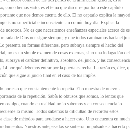
so, como hemos visto, es el tema que discurre por todo este capítulo
rtante que nos demos cuenta de ello. El no captarlo explica la mayor
angelismo superficial e inconsciente tan común hoy día. Explica la
 de nosotros. No es que necesitemos enseñanzas especiales acerca de es
 mirada de Dios nos sigue siempre, y que todos caminamos hacia el jui
. Lo presenta en formas diferentes, pero subraya siempre el hecho del
ficial, no es un simple examen de cosas externas, sino una indagación del
, subraya el carácter definitivo, absoluto, del juicio, y las consecuenci
y 14 por qué debemos entrar por la puerta estrecha. La razón es, dice, 
ición que sigue al juicio final en el caso de los impíos.
o por esto que constantemente lo repetía. Ello muestra de nuevo la
rtancia de la repetición. Sabía lo obtusos que somos, lo lentos que
bemos algo, cuando en realidad no lo sabemos y en consecuencia lo
ecuerde lo mismo. Todos sabemos la dificultad de recordar estos
oda clase de métodos para ayudarse a hacer esto. Uno encuentra en much
Mandamientos. Nuestros antepasados se sintieron impulsados a hacerlo p