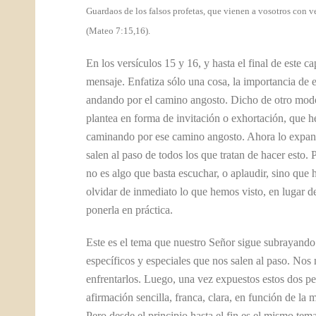
​Guardaos de los falsos profetas, que vienen a vosotros con v
(Mateo 7:15,16).
En los versículos 15 y 16, y hasta el final de este 
mensaje. Enfatiza sólo una cosa, la importancia de e
andando por el camino angosto. Dicho de otro modo, 
plantea en forma de invitación o exhortación, que h
caminando por ese camino angosto. Ahora lo expande
salen al paso de todos los que tratan de hacer esto. 
no es algo que basta escuchar, o aplaudir, sino que 
olvidar de inmediato lo que hemos visto, en lugar de
ponerla en práctica.
Este es el tema que nuestro Señor sigue subrayando 
específicos y especiales que nos salen al paso. No
enfrentarlos. Luego, una vez expuestos estos dos p
afirmación sencilla, franca, clara, en función de la 
Pero desde el principio hasta el fin es el mismo tema