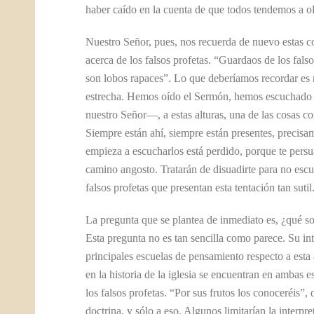
haber caído en la cuenta de que todos tendemos a ol
Nuestro Señor, pues, nos recuerda de nuevo estas co
acerca de los falsos profetas. “Guardaos de los fals
son lobos rapaces”. Lo que deberíamos recordar es m
estrecha. Hemos oído el Sermón, hemos escuchado 
nuestro Señor—, a estas alturas, una de las cosas co
Siempre están ahí, siempre están presentes, precisam
empieza a escucharlos está perdido, porque te persua
camino angosto. Tratarán de disuadirte para no escuc
falsos profetas que presentan esta tentación tan sutil
La pregunta que se plantea de inmediato es, ¿qué s
Esta pregunta no es tan sencilla como parece. Su int
principales escuelas de pensamiento respecto a esta
en la historia de la iglesia se encuentran en ambas 
los falsos profetas. “Por sus frutos los conoceréis”, 
doctrina, y sólo a eso. Algunos limitarían la interpr