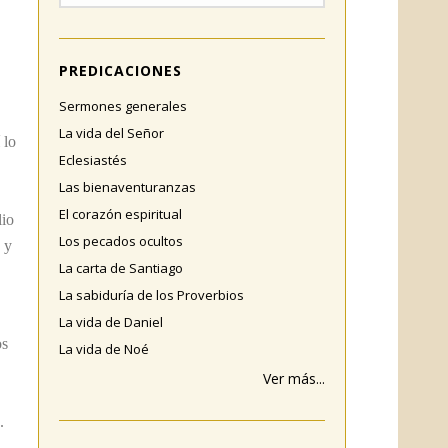
PREDICACIONES
Sermones generales
La vida del Señor
 lo
Eclesiastés
Las bienaventuranzas
El corazón espiritual
lio
Los pecados ocultos
 y
La carta de Santiago
La sabiduría de los Proverbios
La vida de Daniel
os
La vida de Noé
Ver más...
.