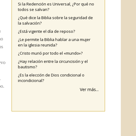
Si la Redención es Universal, ¿Por qué no
todos se salvan?
¿Qué dice la Biblia sobre la seguridad de
la salvación?
a
¿Está vigente el día de reposo?
no
¿Le permite la Biblia hablar a una mujer
en la iglesia reunida?
os
¿Cristo murió por todo el «mundo»?
¿Hay relación entre la circuncisión y el
evo
bautismo?
¿Es la elección de Dios condicional o
,
incondicional?
po.
Ver más...