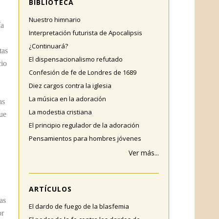
BIBLIOTECA
Nuestro himnario
ía
Interpretación futurista de Apocalipsis
¿Continuará?
tas
El dispensacionalismo refutado
cio
Confesión de fe de Londres de 1689
Diez cargos contra la iglesia
La música en la adoración
as
La modestia cristiana
que
El principio regulador de la adoración
Pensamientos para hombres jóvenes
Ver más...
ARTÍCULOS
as
El dardo de fuego de la blasfemia
or