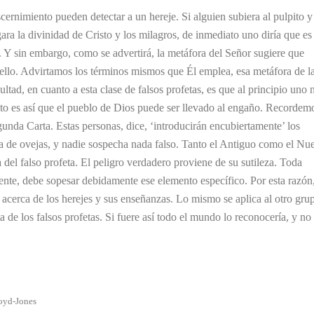
cernimiento pueden detectar a un hereje. Si alguien subiera al pulpito y
ara la divinidad de Cristo y los milagros, de inmediato uno diría que es
lo. Y sin embargo, como se advertirá, la metáfora del Señor sugiere que
a ello. Advirtamos los términos mismos que Él emplea, esa metáfora de l
ltad, en cuanto a esta clase de falsos profetas, es que al principio uno 
nto es así que el pueblo de Dios puede ser llevado al engaño. Recordem
unda Carta. Estas personas, dice, ‘introducirán encubiertamente’ los
nta de ovejas, y nadie sospecha nada falso. Tanto el Antiguo como el Nu
a del falso profeta. El peligro verdadero proviene de su sutileza. Toda
ente, debe sopesar debidamente ese elemento específico. Por esta razón
cerca de los herejes y sus enseñanzas. Lo mismo se aplica al otro gru
de los falsos profetas. Si fuere así todo el mundo lo reconocería, y no
loyd-Jones