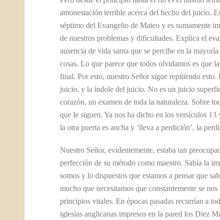
amonestación terrible acerca del hecho del juicio. E
séptimo del Evangelio de Mateo y es sumamente impo
de nuestros problemas y dificultades. Explica el ev
ausencia de vida santa que se percibe en la mayoría
cosas. Lo que parece que todos olvidamos es que la
final. Por esto, nuestro Señor sigue repitiendo esto
juicio, y la índole del juicio. No es un juicio super
corazón, un examen de toda la naturaleza. Sobre todo
que le siguen. Ya nos ha dicho en los versículos 13 
la otra puerta es ancha y ‘lleva a perdición’, la perd
Nuestro Señor, evidentemente, estaba tan preocupad
perfección de su método como maestro. Sabía la impo
somos y lo dispuestos que estamos a pensar que sa
mucho que necesitamos que constantemente se nos r
principios vitales. En épocas pasadas recurrían a t
iglesias anglicanas impresos en la pared los Diez 