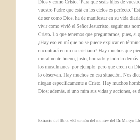
Dios y como Cristo. ‘Para que seáis hijos de vuestr
vuestro Padre que está en los cielos es perfecto.’ Esto
de ser como Dios, ha de manifestar en su vida diari
vivir como vivió el Señor Jesucristo, seguir sus nor
Cristo. Lo que tenemos que preguntarnos, pues, si q
¿Hay eso en mí que no se puede explicar en término
encontrará en un no cristiano? Hay muchos que pien
moralmente bueno, justo, honrado y todo lo demás. 
los musulmanes, por ejemplo, pero que creen en Dio
lo observan. Hay muchos en esa situación. Nos dice
niegan específicamente a Cristo. Hay muchos hombr
Dios; además, si uno mira sus vidas y acciones, es di
—
Extracto del libro: «El sermón del monte» del Dr. Martyn L