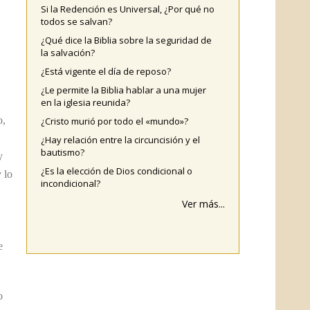
Si la Redención es Universal, ¿Por qué no
todos se salvan?
¿Qué dice la Biblia sobre la seguridad de
la salvación?
¿Está vigente el día de reposo?
¿Le permite la Biblia hablar a una mujer
en la iglesia reunida?
o,
¿Cristo murió por todo el «mundo»?
¿Hay relación entre la circuncisión y el
bautismo?
y
¿Es la elección de Dios condicional o
 lo
incondicional?
Ver más...
e
o