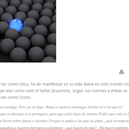
 de ser como Dios, ha de manifestar en su vida diaria en este mundo cr
ue vivir como vivió el Señor Jesucristo, seguir sus normas e imitar su
 ser como Cristo.
a tu enemigo. Pero yo os digo: Amad a vuestros enemigos, bendecid a los que os
que os ultrajan y os persiguen; para que seáis hijos de vuestro Padre que está en 
ce llover sobre justos e injustos. Porque si amáis a los que os aman, ¿qué recompen
 saludáis a vuestros hermanos solamente, ¿qué hacéis de más? ¿No hacen también 