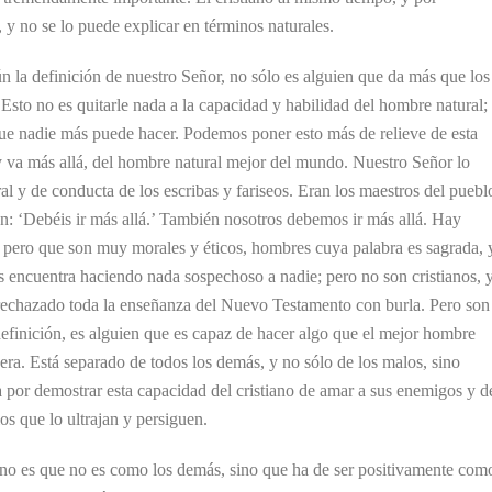
, y no se lo puede explicar en términos naturales.
ún la definición de nuestro Señor, no sólo es alguien que da más que los
Esto no es quitarle nada a la capacidad y habilidad del hombre natural;
 que nadie más puede hacer. Podemos poner esto más de relieve de esta
 y va más allá, del hombre natural mejor del mundo. Nuestro Señor lo
l y de conducta de los escribas y fariseos. Eran los maestros del puebl
n: ‘Debéis ir más allá.’ También nosotros debemos ir más allá. Hay
 pero que son muy morales y éticos, hombres cuya palabra es sagrada, 
s encuentra haciendo nada sospechoso a nadie; pero no son cristianos, y
 rechazado toda la enseñanza del Nuevo Testamento con burla. Pero son
definición, es alguien que es capaz de hacer algo que el mejor hombre
era. Está separado de todos los demás, y no sólo de los malos, sino
ia por demostrar esta capacidad del cristiano de amar a sus enemigos y d
los que lo ultrajan y persiguen.
iano es que no es como los demás, sino que ha de ser positivamente com