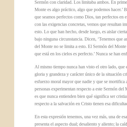
Sermón con claridad. Los limitaba ambos. En primer
Monte es algo práctico, algo que podemos hacer.’ Bi
que seamos perfectos como Dios, tan perfectos en 
con las exigencias concretas, vemos que resultan i
esto. Lo que han hecho, desde luego, es aislar ciert
bajo ninguna circunstancia. Dicen, ‘Tenemos que ama
del Monte no se limita a esto. El Sermón del Monte
que está en los cielos es perfecto.’ Nunca se han enf
Al mismo tiempo nunca han visto el otro lado, que e
gloria y grandeza y carácter único de la situación 
esfuerzo moral mayor que nadie y que se mortifica a
personas experimentan respecto a este Sermón del M
es que nunca entienden bien qué significa ser crist
respecto a la salvación en Cristo tienen esa dificul
En esta expresión tenemos, una vez más, una de esas 
presenta el aspecto dual; desaliento y aliento; la c