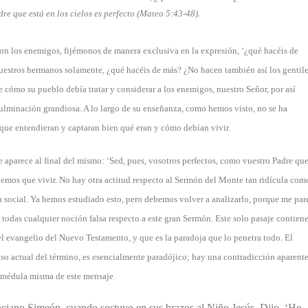
dre que está en los cielos es perfecto (Mateo 5:43-48).
a con los enemigos, fijémonos de manera exclusiva en la expresión, ‘¿qué hacéis de
 vuestros hermanos solamente, ¿qué hacéis de más? ¿No hacen también así los gentile
 cómo su pueblo debía tratar y considerar a los enemigos, nuestro Señor, por así
culminación grandiosa. A lo largo de su enseñanza, como hemos visto, no se ha
que entendieran y captaran bien qué eran y cómo debían vivir.
e aparece al final del mismo: ‘Sed, pues, vosotros perfectos, como vuestro Padre qu
 tenemos que vivir. No hay otra actitud respecto al Sermón del Monte tan ridícula com
 social. Ya hemos estudiado esto, pero debemos volver a analizarlo, porque me par
r todas cualquier noción falsa respecto a este gran Sermón. Este solo pasaje contiene
el evangelio del Nuevo Testamento, y que es la paradoja que lo penetra todo. El
uso actual del término, es esencialmente paradójico; hay una contradicción aparent
la médula misma de este mensaje.
anciano Simeón, cuando sostuvo en sus brazos al Niño Jesús. Dijo, ‘He