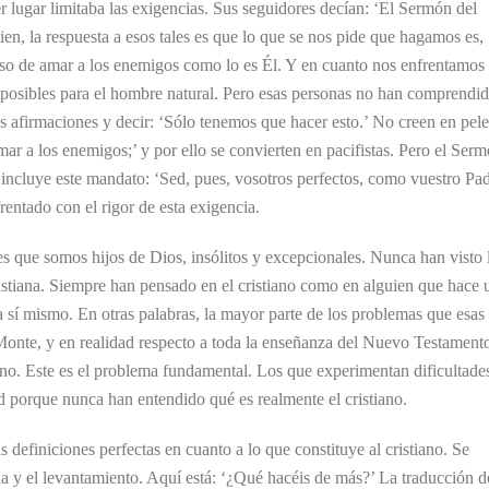
 lugar limitaba las exigencias. Sus seguidores decían: ‘El Sermón del
en, la respuesta a esos tales es que lo que se nos pide que hagamos es,
eso de amar a los enemigos como lo es Él. Y en cuanto nos enfrentamos
mposibles para el hombre natural. Pero esas personas no han comprendi
as afirmaciones y decir: ‘Sólo tenemos que hacer esto.’ No creen en pele
r a los enemigos;’ y por ello se convierten en pacifistas. Pero el Ser
 incluye este mandato: ‘Sed, pues, vosotros perfectos, como vuestro Pa
rentado con el rigor de esta exigencia.
s que somos hijos de Dios, insólitos y excepcionales. Nunca han visto 
cristiana. Siempre han pensado en el cristiano como en alguien que hace 
 sí mismo. En otras palabras, la mayor parte de los problemas que esas
onte, y en realidad respecto a toda la enseñanza del Nuevo Testament
iano. Este es el problema fundamental. Los que experimentan dificultade
tad porque nunca han entendido qué es realmente el cristiano.
definiciones perfectas en cuanto a lo que constituye al cristiano. Se
aída y el levantamiento. Aquí está: ‘¿Qué hacéis de más?’ La traducción d