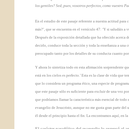
los gentiles? Sed, pues, vosotros perfectos, como vuestro Pa
En el estudio de este pasaje referente a nuestra actitud par
más?’, que se encuentra en el versículo 47: ‘Y si saludáis a
Después de la exposición detallada que ha ofrecido acerca de
decirlo, conduce toda la sección y toda la enseñanza a una 
preocupado tanto por los detalles de su conducta cuanto por
Y ahora lo sintetiza todo en esta afirmación sorprendente qu
está en los cielos es perfecto.’ Esta es la clase de vida que
que lo considera un programa ético, una especie de programa
que este pasaje sólo es suficiente para excluir de una vez po
que podríamos llamar la característica más esencial de todo 
evangelio de Jesucristo, aunque no me gusta gran parte del 
él desde el principio hasta el fin. La encontramos aquí, en 
El carácter paradójico del evangelio lo expresó el 