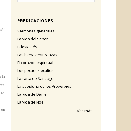
PREDICACIONES
s?’
Sermones generales
La vida del Señor
Eclesiastés
Las bienaventuranzas
El corazón espiritual
e
Los pecados ocultos
o la
La carta de Santiago
ece
La sabiduría de los Proverbios
 lo
La vida de Daniel
La vida de Noé
e en
Ver más...