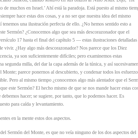
to de muchos en Israel.’ Ahí está la paradoja. Está puesto al mismo tie
 siempre hace estas dos cosas, y a no ser que nuestra idea del mismo
 tenemos una ilustración perfecta de ello. ¿No hemos sentido esto a
este Sermón? ¿Conocemos algo que sea más descorazonador que el
ículo 17 hasta el final del capítulo 5 — estas ilustraciones detalladas
e vivir. ¿Hay algo más descorazonador? Nos parece que los Diez
encia, ya son suficientemente difíciles; pero examinemos estas
na segunda milla, del dar la capa además de la túnica, y así sucesivamen
Monte; parece ponernos al descubierto, y condenar todos los esfuerzo
ible. Pero al mismo tiempo ¿conocemos algo más alentador que el Ser
que este Sermón? El hecho mismo de que se nos mande hacer estas co
e debemos hacer; se sugiere, por tanto, que lo podemos hacer. Es
uesto para caída y levantamiento.
entes en la mente estos dos aspectos.
, del Sermón del Monte, es que no veía ninguno de los dos aspectos del