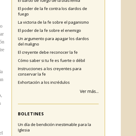
El dardo de fuego de la blasfemia
El poder de la fe contra los dardos de
fuego
La victoria de la fe sobre el paganismo
do
El poder de la fe sobre el enemigo
ar
Un argumento para apagar los dardos
món
del maligno
dre
El creyente debe reconocer la fe
Cómo saber si tu fe es fuerte o débil
Instrucciones a los creyentes para
la
conservar la fe
un
Exhortación a los incrédulos
Ver más...
o,
s
BOLETINES
Un día de bendición inestimable para la
Iglesia
el