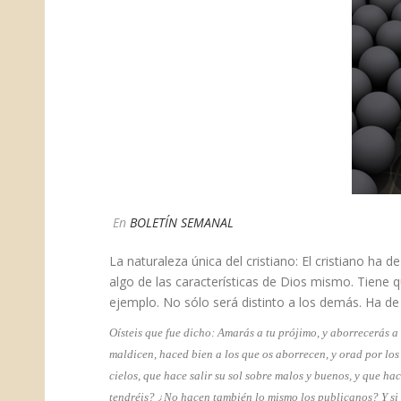
En
BOLETÍN SEMANAL
La naturaleza única del cristiano: El cristiano ha
algo de las características de Dios mismo. Tiene q
ejemplo. No sólo será distinto a los demás. Ha de
​Oísteis que fue dicho: Amarás a tu prójimo, y aborrecerás 
maldicen, haced bien a los que os aborrecen, y orad por los 
cielos, que hace salir su sol sobre malos y buenos, y que ha
tendréis? ¿No hacen también lo mismo los publicanos? Y si