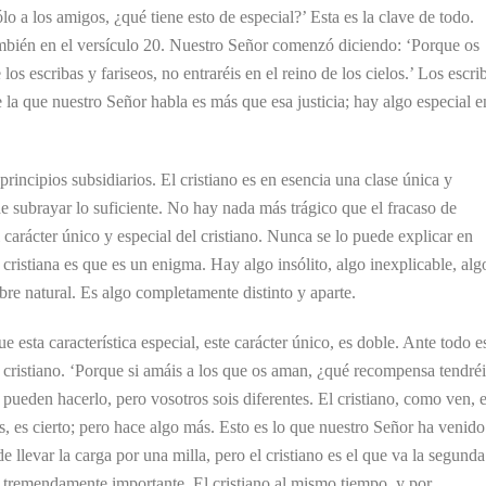
lo a los amigos, ¿qué tiene esto de especial?’ Esta es la clave de todo.
mbién en el versículo 20. Nuestro Señor comenzó diciendo: ‘Porque os
los escribas y fariseos, no entraréis en el reino de los cielos.’ Los escri
e la que nuestro Señor habla es más que esa justicia; hay algo especial e
rincipios subsidiarios. El cristiano es en esencia una clase única y
e subrayar lo suficiente. No hay nada más trágico que el fracaso de
carácter único y especial del cristiano. Nunca se lo puede explicar en
cristiana es que es un enigma. Hay algo insólito, algo inexplicable, alg
bre natural. Es algo completamente distinto y aparte.
 esta característica especial, este carácter único, es doble. Ante todo e
s cristiano. ‘Porque si amáis a los que os aman, ¿qué recompensa tendré
ueden hacerlo, pero vosotros sois diferentes. El cristiano, como ven, 
, es cierto; pero hace algo más. Esto es lo que nuestro Señor ha venido
 llevar la carga por una milla, pero el cristiano es el que va la segunda
 tremendamente importante. El cristiano al mismo tiempo, y por