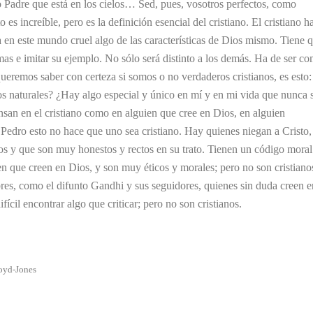
o Padre que está en los cielos… Sed, pues, vosotros perfectos, como
 es increíble, pero es la definición esencial del cristiano. El cristiano h
a en este mundo cruel algo de las características de Dios mismo. Tiene 
mas e imitar su ejemplo. No sólo será distinto a los demás. Ha de ser c
ueremos saber con certeza si somos o no verdaderos cristianos, es esto:
s naturales? ¿Hay algo especial y único en mí y en mi vida que nunca 
san en el cristiano como en alguien que cree en Dios, en alguien
Pedro esto no hace que uno sea cristiano. Hay quienes niegan a Cristo,
s y que son muy honestos y rectos en su trato. Tienen un código moral
n que creen en Dios, y son muy éticos y morales; pero no son cristiano
es, como el difunto Gandhi y sus seguidores, quienes sin duda creen e
fícil encontrar algo que criticar; pero no son cristianos.
loyd-Jones