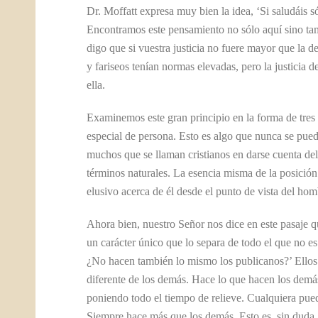
Dr. Moffatt expresa muy bien la idea, ‘Si saludáis só
Encontramos este pensamiento no sólo aquí sino ta
digo que si vuestra justicia no fuere mayor que la de 
y fariseos tenían normas elevadas, pero la justicia d
ella.
Examinemos este gran principio en la forma de tres p
especial de persona. Esto es algo que nunca se pued
muchos que se llaman cristianos en darse cuenta del 
términos naturales. La esencia misma de la posición 
elusivo acerca de él desde el punto de vista del hom
Ahora bien, nuestro Señor nos dice en este pasaje que
un carácter único que lo separa de todo el que no e
¿No hacen también lo mismo los publicanos?’ Ellos p
diferente de los demás. Hace lo que hacen los demás
poniendo todo el tiempo de relieve. Cualquiera puede
Siempre hace más que los demás. Esto es, sin duda,