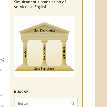
Simultaneous translation of
services in English
uel
BUSCAR
los
sa
así