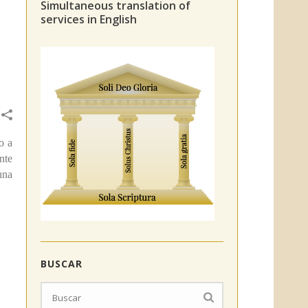
Simultaneous translation of
services in English
o a
nte
una
BUSCAR