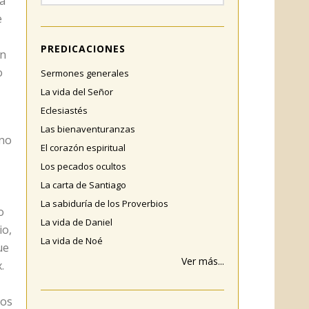
 a
e
PREDICACIONES
on
o
Sermones generales
La vida del Señor
Eclesiastés
Las bienaventuranzas
 no
El corazón espiritual
Los pecados ocultos
La carta de Santiago
La sabiduría de los Proverbios
o
La vida de Daniel
io,
La vida de Noé
ue
Ver más...
.
los