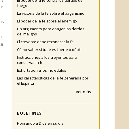
El poder de la fe contra los dardos de
fuego
íos
La victoria de la fe sobre el paganismo
as
El poder de la fe sobre el enemigo
Un argumento para apagar los dardos
del maligno
n
El creyente debe reconocer la fe
 a
Cómo saber si tu fe es fuerte o débil
Instrucciones a los creyentes para
conservar la fe
Exhortación a los incrédulos
Las características de la fe generada por
el Espíritu
Ver más...
BOLETINES
Honrando a Dios en su día