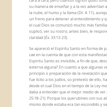
cara a cara; pero cuantos signos quiso to
su manera de enseñar y a la vez advertían 
la nube, el humo y la llama (Dt. 4: 11), aunq
un freno para detener al entendimiento y qu
el cual Dios se comunicó mucho más famili
suplicó, ver su rostro; antes bien, le respo
claridad (Éx. 33:13-23).
Se apareció el Espíritu Santo en forma de 
cae en la cuenta de que con esta manifestaci
Espíritu Santo es invisible, a fin de que, d
externa alguna? En cuanto a que algunas v
principio o preparación de la revelación que
fue lícito a los judíos, so pretexto de ello
desde el cual Dios en el tiempo de la Ley 
daba a entender que el mejor medio de ver a 
25:18-21). Porque los querubines con sus ala
mismo donde estaba era tan escondido y sec