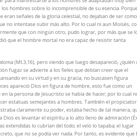
mar para manifestarse a los hombres se adaptaban muy bien
a los hombres sobre lo incomprensible de su esencia. Porqu
ue eran señales de la gloria celestial, no dejaban de ser como
e no intentase subir más alto. Por lo cual ni aun Moisés, c
armente que con ningún otro, pudo lograr, por más que se l
ndió que el hombre mortal no era capaz de resistir tanta
paloma (Mt.3,16), pero viendo que luego desapareció, ¿quién
ón fugaz se advierte a los fieles que debían creer que el
escansando en su virtud y en su gracia, no buscasen figura
eces apareció Dios en figura de hombre, esto fue como un
 en la persona de Jesucristo se había de hacer; por lo cual n
, hacer estatuas semejantes a hombres. También el propiciator
mostraba claramente su poder, estaba hecho de tal manera, q
Dios es levantar el espíritu a lo alto lleno de admiración (Éx
s extendidas lo cubrían del todo; el velo lo tapaba; el lugar
reto, que no se podía ver nada. Por tanto, es evidente que 