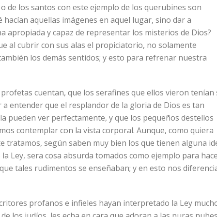
o de los santos con este ejemplo de los querubines son
é hacían aquellas imágenes en aquel lugar, sino dar a
a apropiada y capaz de representar los misterios de Dios?
 al cubrir con sus alas el propiciatorio, no solamente
 también los demás sentidos; y esto para refrenar nuestra
profetas cuentan, que los serafines que ellos vieron tenían
dar a entender que el resplandor de la gloria de Dios es tan
la pueden ver perfectamente, y que los pequeños destellos
mos contemplar con la vista corporal. Aunque, como quiera
nte tratamos, según saben muy bien los que tienen alguna id
 de la Ley, sera cosa absurda tomados como ejemplo para hac
 que tales rudimentos se enseñaban; y en esto nos diferenci
ritores profanos e infieles hayan interpretado la Ley much
de los judíos, les echa en cara que adoran a las puras nubes