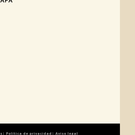
APA
es
|
Política de privacidad
|
Aviso legal