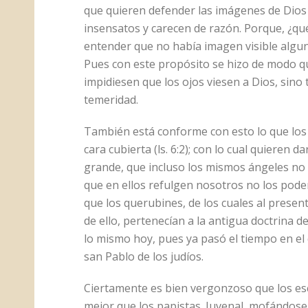
que quieren defender las imágenes de Dios 
insensatos y carecen de razón. Porque, ¿qu
entender que no había imagen visible algun
Pues con este propósito se hizo de modo que
impidiesen que los ojos viesen a Dios, sino
temeridad.
También está conforme con esto lo que los 
cara cubierta (ls. 6:2); con lo cual quieren 
grande, que incluso los mismos ángeles no 
que en ellos refulgen nosotros no los pode
que los querubines, de los cuales al prese
de ello, pertenecían a la antigua doctrina
lo mismo hoy, pues ya pasó el tiempo en el
san Pablo de los judíos.
Ciertamente es bien vergonzoso que los esc
mejor que los papistas. Juvenal, mofándose 