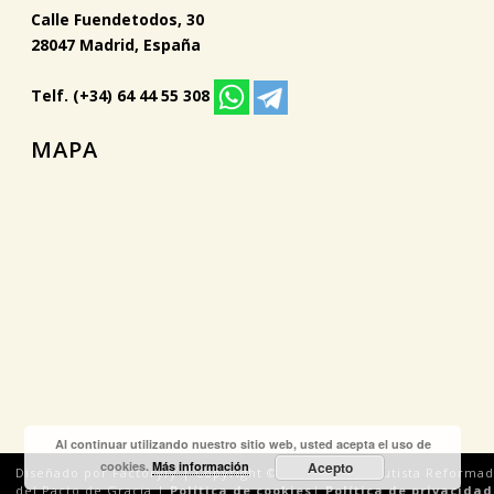
Calle Fuendetodos, 30
28047 Madrid, España
Telf. (+34) 64 44 55 308
MAPA
Al continuar utilizando nuestro sitio web, usted acepta el uso de
cookies.
Más información
Acepto
Diseñado por Factoryfy | Copyright © 2018 Iglesia Bautista Reforma
del Pacto de Gracia |
Política de cookies
|
Política de privacidad