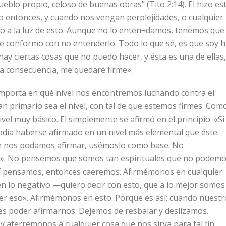
pueblo propio, celoso de buenas obras” (Tito 2:14). El hizo es
o entonces, y cuando nos vengan perplejidades, o cualquier
lo a la luz de esto. Aunque no lo enten¬damos, tenemos que
 conformo con no entenderlo. Todo lo que sé, es que soy h
hay ciertas cosas que no puedo hacer, y ésta es una de ellas,
 la consecuencia, me quedaré firme».
importa en qué nivel nos encontremos luchando contra el
 primario sea el nivel, con tal de que estemos firmes. Com
nivel muy básico. El simplemente se afirmó en el principio: «Si
día haberse afirmado en un nivel más elemental que éste.
e nos podamos afirmar, usémoslo como base. No
as». No pensemos que somos tan espirituales que no podem
así pensamos, entonces caeremos. Afirmémonos en cualquier
lo negativo —quiero decir con esto, que a lo mejor somos
er eso». Afirmémonos en esto. Porque es así: cuando nuestr
es poder afirmarnos. Dejemos de resbalar y deslizamos.
aferrémonos a cualquier cosa que nos sirva para tal fin;