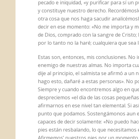
pecado e iniquidad, «y purificar para sí un 
y constituye nuestro derecho. Recordémosl
otra cosa que nos haga sacudir analicémos
decir en ese momento: «No me importa y me
de Dios, comprado con la sangre de Cristo; 
por lo tanto no la haré; cualquiera que sea
Estas son, entonces, mis conclusiones. No 
enemigo de nuestras almas. No importa cuan
dije al principio, el salmista se afirmó a un 
hago esto, dañaré a estas personas». No po
Siempre y cuando encontremos algo en qu
despreciemos «el día de las cosas pequeñ
afirmarnos en ese nivel tan elemental. Si 
punto que podamos. Sostengámonos aun en 
capaces de decir solamente: «No puedo hac
pies están resbalando, lo que necesitamos 
Afirmemos’ nuestros pies por un momento y 