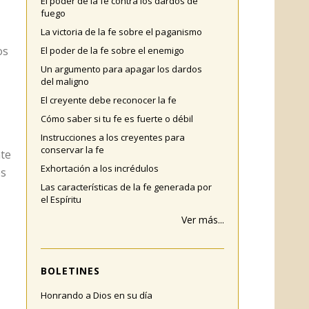
El poder de la fe contra los dardos de
fuego
La victoria de la fe sobre el paganismo
os
El poder de la fe sobre el enemigo
Un argumento para apagar los dardos
del maligno
El creyente debe reconocer la fe
Cómo saber si tu fe es fuerte o débil
Instrucciones a los creyentes para
conservar la fe
te
Exhortación a los incrédulos
es
Las características de la fe generada por
el Espíritu
Ver más...
BOLETINES
Honrando a Dios en su día