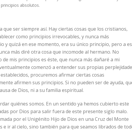
rincipios absolutos.
 que ser siempre así. Hay ciertas cosas que los cristianos,
lecer como principios irrevocables, y nunca más
pio y quizá en ese momento, era su único principio, pero a e
 «Nunca más diré otra cosa que incomode al hermano. No
o de mis principios es éste, que nunca más dañaré a mi
 eventualmente comenzó a entender sus propias perplejidade
establecidos, procuremos afirmar ciertas cosas
mente afirmen sus principios. Si no pueden ser de ayuda, qu
sa de Dios, ni a su familia espiritual.
cordar quiénes somos. En un sentido ya hemos cubierto este
das por Dios para salir fuera de este presente siglo malo.
ada por el Unigénito Hijo de Dios en una Cruz del Monte
 e ir al cielo, sino también para que seamos librados de to