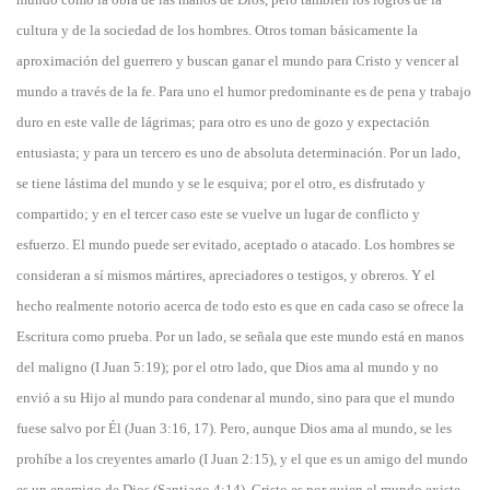
cultura y de la sociedad de los hombres. Otros toman básicamente la
aproximación del guerrero y buscan ganar el mundo para Cristo y vencer al
mundo a través de la fe. Para uno el humor predominante es de pena y trabajo
duro en este valle de lágrimas; para otro es uno de gozo y expectación
entusiasta; y para un tercero es uno de absoluta determinación. Por un lado,
se tiene lástima del mundo y se le esquiva; por el otro, es disfrutado y
compartido; y en el tercer caso este se vuelve un lugar de conflicto y
esfuerzo. El mundo puede ser evitado, aceptado o atacado. Los hombres se
consideran a sí mismos mártires, apreciadores o testigos, y obreros. Y el
hecho realmente notorio acerca de todo esto es que en cada caso se ofrece la
Escritura como prueba. Por un lado, se señala que este mundo está en manos
del maligno (I Juan 5:19); por el otro lado, que Dios ama al mundo y no
envió a su Hijo al mundo para condenar al mundo, sino para que el mundo
fuese salvo por Él (Juan 3:16, 17). Pero, aunque Dios ama al mundo, se les
prohíbe a los creyentes amarlo (I Juan 2:15), y el que es un amigo del mundo
es un enemigo de Dios (Santiago 4:14). Cristo es por quien el mundo existe