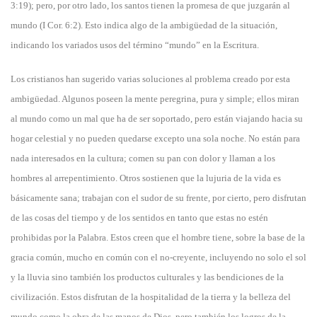
3:19); pero, por otro lado, los santos tienen la promesa de que juzgarán al
mundo (I Cor. 6:2). Esto indica algo de la ambigüedad de la situación,
indicando los variados usos del término “mundo” en la Escritura.
Los cristianos han sugerido varias soluciones al problema creado por esta
ambigüedad. Algunos poseen la mente peregrina, pura y simple; ellos miran
al mundo como un mal que ha de ser soportado, pero están viajando hacia su
hogar celestial y no pueden quedarse excepto una sola noche. No están para
nada interesados en la cultura; comen su pan con dolor y llaman a los
hombres al arrepentimiento. Otros sostienen que la lujuria de la vida es
básicamente sana; trabajan con el sudor de su frente, por cierto, pero disfrutan
de las cosas del tiempo y de los sentidos en tanto que estas no estén
prohibidas por la Palabra. Estos creen que el hombre tiene, sobre la base de la
gracia común, mucho en común con el no-creyente, incluyendo no solo el sol
y la lluvia sino también los productos culturales y las bendiciones de la
civilización. Estos disfrutan de la hospitalidad de la tierra y la belleza del
mundo como la obra de las manos de Dios, pero también los logros de la