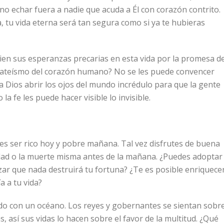
o echar fuera a nadie que acuda a Él con corazón contrito.
a, tu vida eterna será tan segura como si ya te hubieras
ien sus esperanzas precarias en esta vida por la promesa de
 el ateísmo del corazón humano? No se les puede convencer
ra Dios abrir los ojos del mundo incrédulo para que la gente
o la fe les puede hacer visible lo invisible.
s ser rico hoy y pobre mañana. Tal vez disfrutes de buena
edad o la muerte misma antes de la mañana. ¿Puedes adoptar
ar que nada destruirá tu fortuna? ¿Te es posible enriquece
a a tu vida?
do con un océano. Los reyes y gobernantes se sientan sobr
, así sus vidas lo hacen sobre el favor de la multitud. ¿Qué