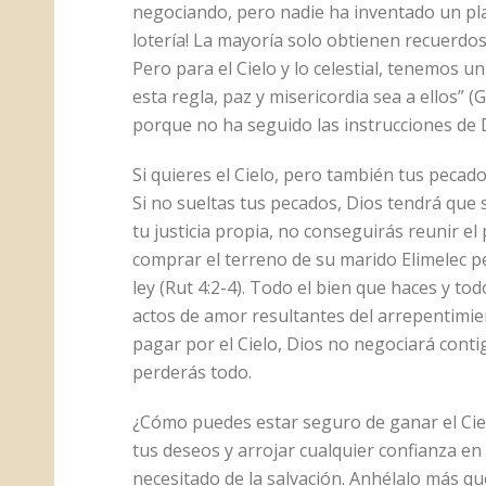
negociando, pero nadie ha inventado un plan
lotería! La mayoría solo obtienen recuerdos
Pero para el Cielo y lo celestial, tenemos u
esta regla, paz y misericordia sea a ellos” (G
porque no ha seguido las instrucciones de 
Si quieres el Cielo, pero también tus pecad
Si no sueltas tus pecados, Dios tendrá que so
tu justicia propia, no conseguirás reunir el
comprar el terreno de su marido Elimelec p
ley (Rut 4:2-4). Todo el bien que haces y t
actos de amor resultantes del arrepentimien
pagar por el Cielo, Dios no negociará contig
perderás todo.
¿Cómo puedes estar seguro de ganar el Ciel
tus deseos y arrojar cualquier confianza en 
necesitado de la salvación. Anhélalo más que