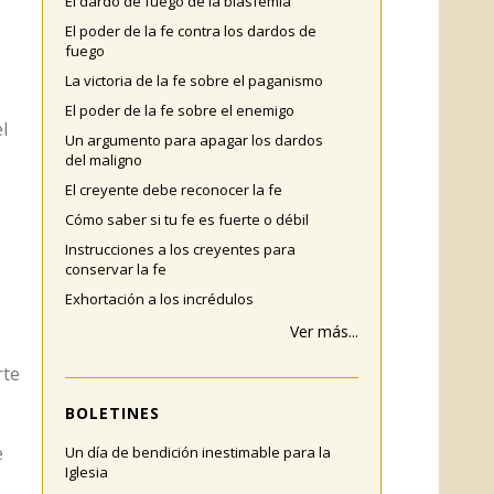
El dardo de fuego de la blasfemia
El poder de la fe contra los dardos de
fuego
La victoria de la fe sobre el paganismo
El poder de la fe sobre el enemigo
l
Un argumento para apagar los dardos
del maligno
El creyente debe reconocer la fe
Cómo saber si tu fe es fuerte o débil
Instrucciones a los creyentes para
conservar la fe
Exhortación a los incrédulos
Ver más...
rte
BOLETINES
e
Un día de bendición inestimable para la
Iglesia