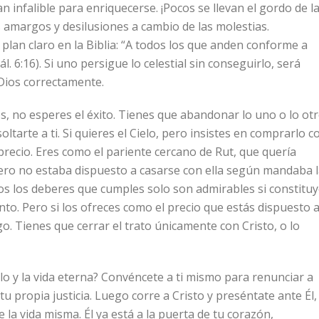
 infalible para enriquecerse. ¡Pocos se llevan el gordo de l
 amargos y desilusiones a cambio de las molestias.
n plan claro en la Biblia: “A todos los que anden conforme a
ál. 6:16). Si uno persigue lo celestial sin conseguirlo, será
Dios correctamente.
os, no esperes el éxito. Tienes que abandonar lo uno o lo otr
ltarte a ti. Si quieres el Cielo, pero insistes en comprarlo c
 precio. Eres como el pariente cercano de Rut, que quería
ero no estaba dispuesto a casarse con ella según mandaba 
odos los deberes que cumples solo son admirables si constitu
to. Pero si los ofreces como el precio que estás dispuesto 
o. Tienes que cerrar el trato únicamente con Cristo, o lo
o y la vida eterna? Convéncete a ti mismo para renunciar a
tu propia justicia. Luego corre a Cristo y preséntate ante Él,
 la vida misma. Él ya está a la puerta de tu corazón,