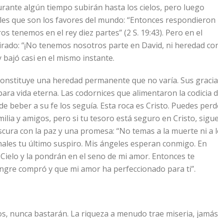
urante algún tiempo subirán hasta los cielos, pero luego
bles que son los favores del mundo: “Entonces respondieron
os tenemos en el rey diez partes” (2 S. 19:43). Pero en el
tirado: “¡No tenemos nosotros parte en David, ni heredad co
ó y bajó casi en el mismo instante.
o constituye una heredad permanente que no varía. Sus graci
ara vida eterna. Las codornices que alimentaron la codicia 
de beber a su fe los seguía. Esta roca es Cristo. Puedes perd
ilia y amigos, pero si tu tesoro está seguro en Cristo, sigu
scura con la paz y una promesa: “No temas a la muerte ni a 
hales tu último suspiro. Mis ángeles esperan conmigo. En
l Cielo y la pondrán en el seno de mi amor. Entonces te
ngre compró y que mi amor ha perfeccionado para ti”.
, nunca bastarán. La riqueza a menudo trae miseria, jamás