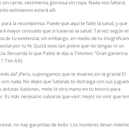
tín sin carne, vestimenta gloriosa sin ropa. Nada nos faltará,
nto estimamos estará allí.
 para la recompensa. Puede que aquí te falte la salud, y que
dará mayor consuelo que si tuvieras la salud. Tal vez según el
a de tu existencia; sin embargo, en medio de tu insignifican
stial por tu fe. Quizá seas tan pobre que no tengas ni un
cia. Recuerda lo que Pablo le dijo a Timoteo: “Gran ganancia
 Tim. 6:6).
ás da? ¡Pero, supongamos que te mueres sin la gracia! El
r con nada. No dejes que Satanás te distraiga con sus juguet
s astutas ilusiones, mete la otra mano en tu tesoro para
 Es más necesario salvarse que vivir; mejor no vivir que te
renal, no hay garantías de éxito. Los hombres llevan mileni