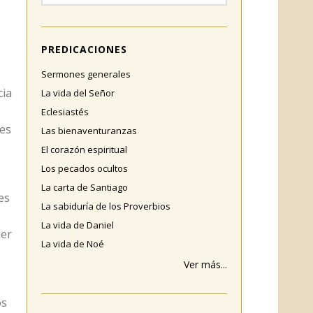
PREDICACIONES
Sermones generales
cia
La vida del Señor
Eclesiastés
 es
Las bienaventuranzas
El corazón espiritual
Los pecados ocultos
La carta de Santiago
es
La sabiduría de los Proverbios
La vida de Daniel
ner
La vida de Noé
Ver más...
os