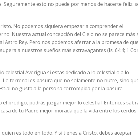
os. Seguramente esto no puede por menos de hacerte feliz: s
Cristo. No podemos siquiera empezar a comprender el
erno. Nuestra actual concepción del Cielo no se parece más 
a al Astro Rey. Pero nos podemos aferrar a la promesa de qu
upera a nuestros sueños más extravagantes (Is. 64:4; 1 Cor
celestial Averigua si estás dedicado a lo celestial o a lo
. Lo terrenal es basura que no solamente no nutre, sino qu
elestial no gusta a la persona corrompida por la basura.
o el pródigo, podrás juzgar mejor lo celestial. Entonces sabr
a casa de tu Padre mejor morada que la vida entre los cerdos
o, quien es todo en todo. Y si tienes a Cristo, debes aceptar