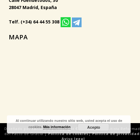
Calle Fuendetodos, 30
28047 Madrid, España
Telf. (+34) 64 44 55 308
MAPA
Al continuar utilizando nuestro sitio web, usted acepta el uso de
cookies.
Más información
Acepto
Diseñado por Factoryfy | Copyright © 2018 Iglesia Bautista Reforma
del Pacto de Gracia |
Política de cookies
|
Política de privacidad
Aviso legal