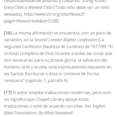
responsabilidad de amarlos y cuidarlos” (Greg Koukl,
Every Child a Wanted Child
[Todo niño debe ser un niño
deseado], http://www.str.org/site/News2?
page=NewsArticle&id=5238).
[16]
La misma afirmación se encuentra, con un poco de
variación, en la
Second London Baptist Confession
(La
segunda Confesión Bautista de Londres) de 1677/89: “El
consejo completo de Dios tocante a todas las cosas que
son necesarias para su propia gloria, la salvación del
hombre, la fe y la vida, está expresamente expuesto en
las Santas Escrituras o ésta lo contiene de forma
necesaria” (capítulo 1, párrafo 6).
[17]
El autor emplea traducciones modernas, pero esto
no significa que Chapel Library apoye estas
traducciones o esté de acuerdo con ellas. Ver
English
Bible Translations: By What Standard?