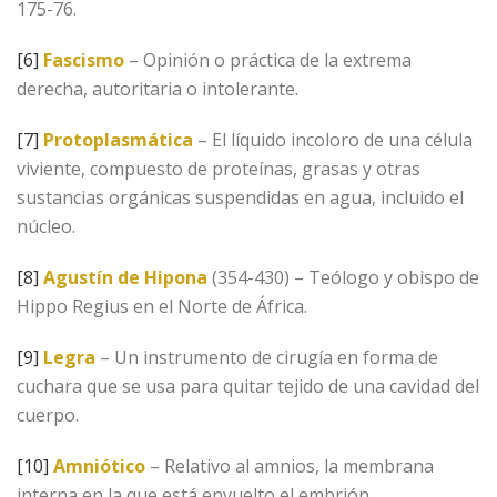
175-76.
[6]
Fascismo
– Opinión o práctica de la extrema
derecha, autoritaria o intolerante.
[7]
Protoplasmática
– El líquido incoloro de una célula
viviente, compuesto de proteínas, grasas y otras
sustancias orgánicas suspendidas en agua, incluido el
núcleo.
[8]
Agustín de Hipona
(354-430) – Teólogo y obispo de
Hippo Regius en el Norte de África.
[9]
Legra
– Un instrumento de cirugía en forma de
cuchara que se usa para quitar tejido de una cavidad del
cuerpo.
[10]
Amniótico
– Relativo al amnios, la membrana
interna en la que está envuelto el embrión.