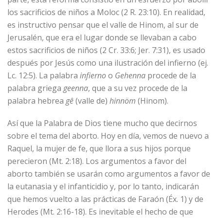
los sacrificios de niños a Moloc (2 R. 23:10). En realidad,
es instructivo pensar que el valle de Hinom, al sur de
Jerusalén, que era el lugar donde se llevaban a cabo
estos sacrificios de niños (2 Cr. 33:6; Jer. 7:31), es usado
después por Jesús como una ilustración del infierno (ej.
Lc. 12:5). La palabra
infierno
o
Gehenna
procede de la
palabra griega
geenna
, que a su vez procede de la
palabra hebrea
gê
(valle de)
hinnöm
(Hinom).
Así que la Palabra de Dios tiene mucho que decirnos
sobre el tema del aborto. Hoy en día, vemos de nuevo a
Raquel, la mujer de fe, que llora a sus hijos porque
perecieron (Mt. 2:18). Los argumentos a favor del
aborto también se usarán como argumentos a favor de
la eutanasia y el infanticidio y, por lo tanto, indicarán
que hemos vuelto a las prácticas de Faraón (Éx. 1) y de
Herodes (Mt. 2:16-18). Es inevitable el hecho de que