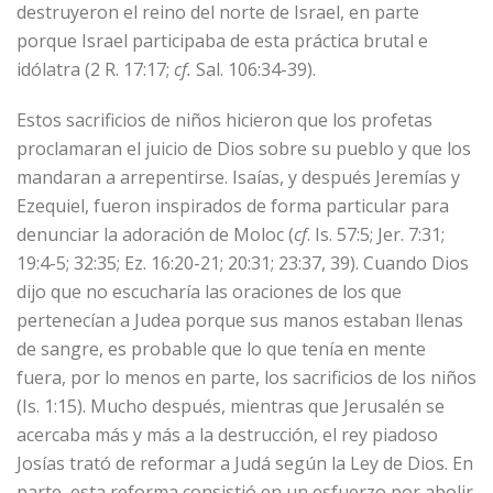
destruyeron el reino del norte de Israel, en parte
porque Israel participaba de esta práctica brutal e
idólatra (2 R. 17:17;
cf.
Sal. 106:34-39).
Estos sacrificios de niños hicieron que los profetas
proclamaran el juicio de Dios sobre su pueblo y que los
mandaran a arrepentirse. Isaías, y después Jeremías y
Ezequiel, fueron inspirados de forma particular para
denunciar la adoración de Moloc (
cf
. Is. 57:5; Jer. 7:31;
19:4-5; 32:35; Ez. 16:20-21; 20:31; 23:37, 39). Cuando Dios
dijo que no escucharía las oraciones de los que
pertenecían a Judea porque sus manos estaban llenas
de sangre, es probable que lo que tenía en mente
fuera, por lo menos en parte, los sacrificios de los niños
(Is. 1:15). Mucho después, mientras que Jerusalén se
acercaba más y más a la destrucción, el rey piadoso
Josías trató de reformar a Judá según la Ley de Dios. En
parte, esta reforma consistió en un esfuerzo por abolir