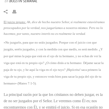
En
BOLETÍN SEMANAL
​El juicio injusto:
Ah, dice de hecho nuestro Señor, si realmente estuviéramos
preocupados por la verdad, nos juzgaríamos a nosotros mismos. Pero no lo
hacemos; por tanto, nuestro interés no es realmente la verdad.
​»No juzguéis, para que no seáis juzgados. Porque con el juicio con que
juzgáis, seréis juzgados, y con la medida con que medís, os será medido. ¿Y
por qué miras la paja que está en el ojo de tu hermano, y no echas de ver la
viga que está en tu propio ojo? ¿O cómo dirás a tu hermano: Déjame sacar la
paja de tu ojo, y he aquí la viga en el ojo tuyo? ¡Hipócrita! saca primero la
viga de tu propio ojo, y entonces verás bien para sacar la paja del ojo de tu
hermano» (Mateo 7:1-5).
La principal razón por la que los cristianos no deben juzgar, es la
de no ser juzgados por el Señor. Le veremos como Él es; nos
encontraremos con Él, y se emitirá el juicio. Si en esa ocasión no