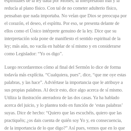
espirituales de la ley dada por Moisés; la interpretaban mal y la
reducía al plano físico. Con tal de no cometer adulterio físico,
pensaban que nada importaba. No veían que Dios se preocupa por
el corazón, el deseo, el espíritu. Por eso, se presenta delante de
ellos como el Único intérprete genuino de la ley. Dice que su
interpretación sola pone de manifiesto el sentido espiritual de la
ley; más aún, no vacila en hablar de sí mismo y en considerarse
como Legislador: “Yo os digo”.
Luego recordaremos cómo al final del Sermón lo dice de forma
todavía más explícita. “Cualquiera, pues”, dice, “que me oye estas
palabras, y las hace”. Adviértase la importancia que le atribuye a
sus propias palabras. Al decir esto, dice algo acerca de sí mismo.
Utiliza la ilustración aterradora de las dos casas. Ya ha hablado
acerca del juicio, y lo plantea todo en función de ‘estas palabras’
suyas. Dice de hecho: “Quiero que las escuchéis, quiero que las
practiquéis; ¿os dais cuenta de quién soy Yo y, en consecuencia,
de la importancia de lo que digo?” Así pues, vemos que en lo que