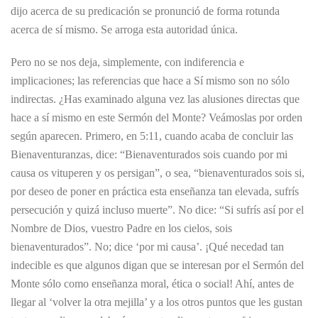
dijo acerca de su predicación se pronunció de forma rotunda
acerca de sí mismo. Se arroga esta autoridad única.
Pero no se nos deja, simplemente, con indiferencia e
implicaciones; las referencias que hace a Sí mismo son no sólo
indirectas. ¿Has examinado alguna vez las alusiones directas que
hace a sí mismo en este Sermón del Monte? Veámoslas por orden
según aparecen. Primero, en 5:11, cuando acaba de concluir las
Bienaventuranzas, dice: “Bienaventurados sois cuando por mi
causa os vituperen y os persigan”, o sea, “bienaventurados sois si,
por deseo de poner en práctica esta enseñanza tan elevada, sufrís
persecución y quizá incluso muerte”. No dice: “Si sufrís así por el
Nombre de Dios, vuestro Padre en los cielos, sois
bienaventurados”. No; dice ‘por mi causa’. ¡Qué necedad tan
indecible es que algunos digan que se interesan por el Sermón del
Monte sólo como enseñanza moral, ética o social! Ahí, antes de
llegar al ‘volver la otra mejilla’ y a los otros puntos que les gustan