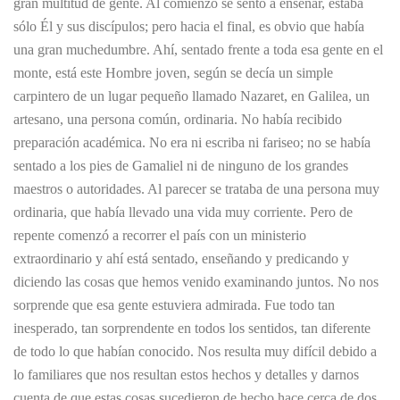
gran multitud de gente. Al comienzo se sentó a enseñar, estaba
sólo Él y sus discípulos; pero hacia el final, es obvio que había
una gran muchedumbre. Ahí, sentado frente a toda esa gente en el
monte, está este Hombre joven, según se decía un simple
carpintero de un lugar pequeño llamado Nazaret, en Galilea, un
artesano, una persona común, ordinaria. No había recibido
preparación académica. No era ni escriba ni fariseo; no se había
sentado a los pies de Gamaliel ni de ninguno de los grandes
maestros o autoridades. Al parecer se trataba de una persona muy
ordinaria, que había llevado una vida muy corriente. Pero de
repente comenzó a recorrer el país con un ministerio
extraordinario y ahí está sentado, enseñando y predicando y
diciendo las cosas que hemos venido examinando juntos. No nos
sorprende que esa gente estuviera admirada. Fue todo tan
inesperado, tan sorprendente en todos los sentidos, tan diferente
de todo lo que habían conocido. Nos resulta muy difícil debido a
lo familiares que nos resultan estos hechos y detalles y darnos
cuenta de que estas cosas sucedieron de hecho hace cerca de dos