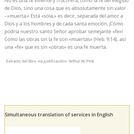
No es una fe viviente y fructífera, como la fe del elegido
de Dios, sino una cosa que es absolutamente sin valor
–»muerta.» Está «sola,» es decir, separada del amor a
Dios y a los hombres y de cada santa emoción. ¡Cómo
podría nuestro santo Señor aprobar semejante «fe»!
Como las obras sin la fe son «muertas» (Heb. 9:14), así
una «fe» que es sin «obras» es una fe muerta.
​ Extracto del libro «la justificación» Arthur W. Pink
Simultaneous translation of services in English