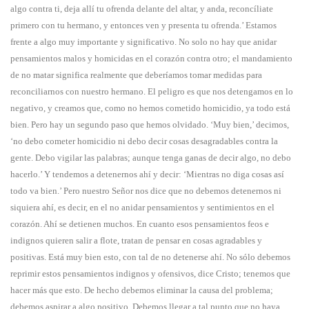
algo contra ti, deja allí tu ofrenda delante del altar, y anda, reconcíliate
primero con tu hermano, y entonces ven y presenta tu ofrenda.’ Estamos
frente a algo muy importante y significativo. No solo no hay que anidar
pensamientos malos y homicidas en el corazón contra otro; el mandamiento
de no matar significa realmente que deberíamos tomar medidas para
reconciliarnos con nuestro hermano. El peligro es que nos detengamos en lo
negativo, y creamos que, como no hemos cometido homicidio, ya todo está
bien. Pero hay un segundo paso que hemos olvidado. ‘Muy bien,’ decimos,
‘no debo cometer homicidio ni debo decir cosas desagradables contra la
gente. Debo vigilar las palabras; aunque tenga ganas de decir algo, no debo
hacerlo.’ Y tendemos a detenernos ahí y decir: ‘Mientras no diga cosas así
todo va bien.’ Pero nuestro Señor nos dice que no debemos detenernos ni
siquiera ahí, es decir, en el no anidar pensamientos y sentimientos en el
corazón. Ahí se detienen muchos. En cuanto esos pensamientos feos e
indignos quieren salir a flote, tratan de pensar en cosas agradables y
positivas. Está muy bien esto, con tal de no detenerse ahí. No sólo debemos
reprimir estos pensamientos indignos y ofensivos, dice Cristo; tenemos que
hacer más que esto. De hecho debemos eliminar la causa del problema;
debemos aspirar a algo positivo. Debemos llegar a tal punto que no haya