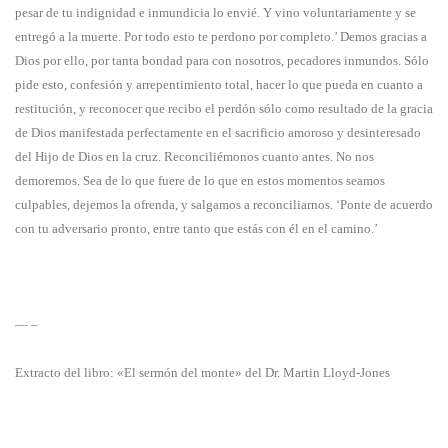
pesar de tu indignidad e inmundicia lo envié. Y vino voluntariamente y se
entregó a la muerte. Por todo esto te perdono por completo.’ Demos gracias a
Dios por ello, por tanta bondad para con nosotros, pecadores inmundos. Sólo
pide esto, confesión y arrepentimiento total, hacer lo que pueda en cuanto a
restitución, y reconocer que recibo el perdón sólo como resultado de la gracia
de Dios manifestada perfectamente en el sacrificio amoroso y desinteresado
del Hijo de Dios en la cruz. Reconciliémonos cuanto antes. No nos
demoremos. Sea de lo que fuere de lo que en estos momentos seamos
culpables, dejemos la ofrenda, y salgamos a reconciliarnos. ‘Ponte de acuerdo
con tu adversario pronto, entre tanto que estás con él en el camino.’
— –
Extracto del libro: «El sermón del monte» del Dr. Martin Lloyd-Jones