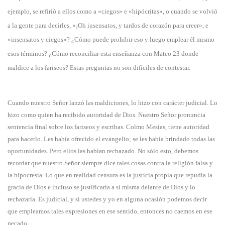
ejemplo, se refirió a ellos como a «ciegos» e «hipócritas», o cuando se volvió
a la gente para decirles, «¡Oh insensatos, y tardos de corazón para creer», e
«insensatos y ciegos»? ¿Cómo puede prohibir eso y luego emplear él mismo
esos términos? ¿Cómo reconciliar esta enseñanza con Mateo 23 donde
maldice a los fariseos? Estas preguntas no son difíciles de contestar.
Cuando nuestro Señor lanzó las maldiciones, lo hizo con carácter judicial. Lo
hizo como quien ha recibido autoridad de Dios. Nuestro Señor pronuncia
sentencia final sobre los fariseos y escribas. Colmo Mesías, tiene autoridad
para hacerlo. Les había ofrecido el evangelio; se les había brindado todas las
oportunidades. Pero ellos las habían rechazado. No sólo esto, debemos
recordar que nuestro Señor siempre dice tales cosas contra la religión falsa y
la hipocresía. Lo que en realidad censura es la justicia propia que repudia la
gracia de Dios e incluso se justificaría a sí misma delante de Dios y lo
rechazaría. Es judicial, y si ustedes y yo en alguna ocasión podemos decir
que empleamos tales expresiones en ese sentido, entonces no caemos en ese
pecado.