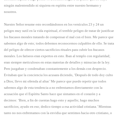
ningún malentendido ni siquiera en espíritu entre nuestro hermano y
nosotros.
Nuestro Señor resume esto recordándonos en los versículos 23 y 24 un
peligro muy sutil en la vida espiritual, el terrible peligro de tratar de justificar
los fracasos morales tratando de compensar el mal con el bien. Me parece que
sabemos algo de esto; todos debemos reconocernos culpables de ello. Se trata
del peligro de ofrecer ciertos sacrificios rituales para cubrir los fracasos
morales. Los fariseos eran expertos en esto. Iban al templo con regularidad;
eran siempre meticulosos en estas materias de detalles y minucias de la ley.
Pero juzgaban y condenaban constantemente a los demás con desprecio.
Evitaban que la conciencia los acusara diciendo, ‘Después de todo doy culto
a Dios; llevo mi ofrenda al altar.’ Me parece que puedo repetir que todos
sabemos algo de esta tendencia a no enfrentarnos directamente con la
acusación que el Espíritu Santo hace que sintamos en el corazón y a
decirnos: ‘Bien, a fin de cuentas hago esto y aquello; hago muchos
sacrificios; ayudo en eso; dedico tiempo a esa actividad cristiana.’ Mientras
tanto no nos enfrentamos con la envidia que sentimos hacia otro cristiano, o