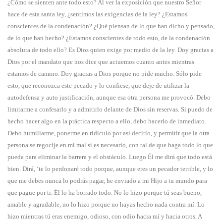
¿Cómo se sienten ante todo esto? Al ver la exposición que nuestro Señor
hace de esta santa ley, ¿sentimos las exigencias de la ley? ¿Estamos
conscientes de la condenación? ¿Qué piensan de lo que han dicho y pensado,
de lo que han hecho? ¿Estamos conscientes de todo esto, de la condenación
absoluta de todo ello? Es Dios quien exige por medio de la ley. Doy gracias a
Dios por el mandato que nos dice que actuemos cuanto antes mientras
estamos de camino. Doy gracias a Dios porque no pide mucho. Sólo pide
esto, que reconozca este pecado y lo confiese, que deje de utilizar la
autodefensa y auto justificación, aunque esa otra persona me provocó. Debo
limitarme a confesarlo y a admitirlo delante de Dios sin reservas. Si puedo de
hecho hacer algo en la práctica respecto a ello, debo hacerlo de inmediato.
Debo humillarme, ponerme en ridículo por así decirlo, y permitir que la otra
persona se regocije en mi mal si es necesario, con tal de que haga todo lo que
pueda para eliminar la barrera y el obstáculo. Luego Él me dirá que todo está
bien. Dirá, ‘te lo perdonaré todo porque, aunque eres un pecador terrible, y lo
que me debes nunca lo podrás pagar, he enviado a mi Hijo a tu mundo para
que pague por ti. Él lo ha borrado todo. No lo hizo porque tú seas bueno,
amable y agradable, no lo hizo porque no hayas hecho nada contra mí. Lo
hizo mientras tú eras enemigo, odioso, con odio hacia mí y hacia otros. A