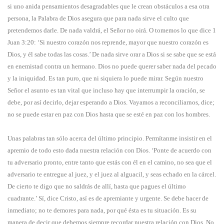
si uno anida pensamientos desagradables que le crean obstáculos a esa otra
persona, la Palabra de Dios asegura que para nada sirve el culto que
pretendemos darle. De nada valdrá, el Señor no oirá. O tomemos lo que dice 1
Juan 3:20: ‘Si nuestro corazón nos reprende, mayor que nuestro corazón es
Dios, y él sabe todas las cosas.’ De nada sirve orar a Dios si se sabe que se está
en enemistad contra un hermano. Dios no puede querer saber nada del pecado
y la iniquidad. Es tan puro, que ni siquiera lo puede mirar. Según nuestro
Señor el asunto es tan vital que incluso hay que interrumpir la oración, se
debe, por así decirlo, dejar esperando a Dios. Vayamos a reconciliarnos, dice;
no se puede estar en paz con Dios hasta que se esté en paz con los hombres.
Unas palabras tan sólo acerca del último principio. Permítanme insistir en el
apremio de todo esto dada nuestra relación con Dios. ‘Ponte de acuerdo con
tu adversario pronto, entre tanto que estás con él en el camino, no sea que el
adversario te entregue al juez, y el juez al alguacil, y seas echado en la cárcel.
De cierto te digo que no saldrás de allí, hasta que pagues el último
cuadrante.’ Sí, dice Cristo, así es de apremiante y urgente. Se debe hacer de
inmediato; no te demores para nada, por qué ésta es tu situación. Es su
manera de decir que debemos siempre recordar nuestra relación con Dios. No