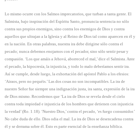
Lo mismo ocurre con los Salmos imprecatorios, que turban a tanta gente. El
Salmista, bajo inspiración del Espíritu Santo, pronuncia sentencia no sólo
contra sus propios enemigos, sino contra los enemigos de Dios y contra
aquellos que ultrajan a la Iglesia y al Reino de Dios tal como aparecen en él y
en la nación. En otras palabras, nuestra ira debe dirigirse sólo contra el
pecado; nunca debemos enojarnos con el pecador, sino sólo sentir pesar y
compasión. ‘Los que amáis a Jehová, aborreced el mal,’ dice el Salmista. Ante
el pecado, la hipocresía, la injusticia, y todo lo malo deberíamos sentir ira.
Así se cumple, desde luego, la exhortación del apóstol Pablo a los efesios:
‘Airaos, pero no pequéis.’ Las dos cosas no son incompatibles. La ira de
nuestro Señor fue siempre una indignación justa, ira santa, expresión de la ira
de Dios mismo. Recordemos que ‘La ira de Dios se revela desde el cielo
contra toda impiedad e injusticia de los hombres que detienen con injusticia
la verdad’ (Ro. 1:18). ‘Nuestro Dios,’ contra el pecado, ‘es fuego consumidor.’
No cabe duda de ello. Dios odia el mal. La ira de Dios se desencadena contra
él y se derrama sobre él. Esto es parte esencial de la enseñanza bíblica.