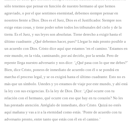
sólo tenemos que pensar en función de nuestro hermano al que hemos
agraviado, o por el que sentimos enemistad, debemos siempre pensar en
nosotros frente a Dios. Dios es el Juez, Dios es el Justificador. Siempre nos
exige estas cosas, y tiene poder sobre todos los tribunales del cielo y de la
tierra. Es el Juez, y sus leyes son absolutas. Tiene derecho a exigir hasta el
último cuadrante. ¿Qué debemos hacer, pues? Llegar lo más pronto posible a
un acuerdo con Dios. Cristo dice aquí que estamos ‘en el camino.’ Estamos en
este mundo, en la vida, caminando, por así decirlo, por la senda. Pero de
repente llega nuestro adversario y nos dice: ‘¿Qué pasa con lo que me debes?’
Bien, dice Cristo, poneos de inmediato de acuerdo con él o se pondrá en
marcha el proceso legal, y se os exigirá hasta el último cuadrante. Esto no es
más que un símbolo. Ustedes y yo estamos de viaje por este mundo, y ahí está
la ley con sus exigencias. Es la ley de Dios. Dice: ‘¿Qué ocurre con tu
relación con el hermano, qué ocurre con eso que hay en tu corazón? No les
has prestado atención. Arréglalo de inmediato, dice Cristo. Quizá no estés
aquí mañana y vas a ir a la eternidad como estás. ‘Ponte de acuerdo con tu
adversario pronto, entre tanto que estás con él en el camino.’