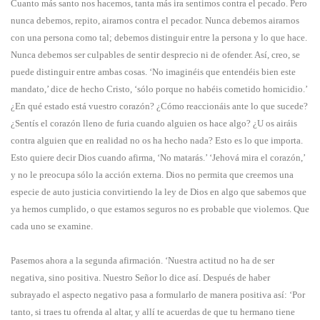
Cuanto más santo nos hacemos, tanta más ira sentimos contra el pecado. Pero
nunca debemos, repito, airarnos contra el pecador. Nunca debemos airarnos
con una persona como tal; debemos distinguir entre la persona y lo que hace.
Nunca debemos ser culpables de sentir desprecio ni de ofender. Así, creo, se
puede distinguir entre ambas cosas. ‘No imaginéis que entendéis bien este
mandato,’ dice de hecho Cristo, ‘sólo porque no habéis cometido homicidio.’
¿En qué estado está vuestro corazón? ¿Cómo reaccionáis ante lo que sucede?
¿Sentís el corazón lleno de furia cuando alguien os hace algo? ¿U os airáis
contra alguien que en realidad no os ha hecho nada? Esto es lo que importa.
Esto quiere decir Dios cuando afirma, ‘No matarás.’ ‘Jehová mira el corazón,’
y no le preocupa sólo la acción externa. Dios no permita que creemos una
especie de auto justicia convirtiendo la ley de Dios en algo que sabemos que
ya hemos cumplido, o que estamos seguros no es probable que violemos. Que
cada uno se examine.
Pasemos ahora a la segunda afirmación. ‘Nuestra actitud no ha de ser
negativa, sino positiva. Nuestro Señor lo dice así. Después de haber
subrayado el aspecto negativo pasa a formularlo de manera positiva así: ‘Por
tanto, si traes tu ofrenda al altar, y allí te acuerdas de que tu hermano tiene