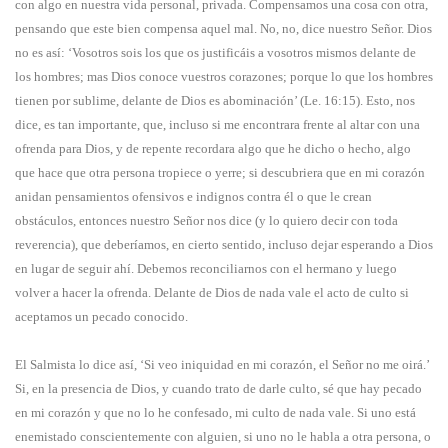
con algo en nuestra vida personal, privada. Compensamos una cosa con otra,
pensando que este bien compensa aquel mal. No, no, dice nuestro Señor. Dios
no es así: ‘Vosotros sois los que os justificáis a vosotros mismos delante de
los hombres; mas Dios conoce vuestros corazones; porque lo que los hombres
tienen por sublime, delante de Dios es abominación’ (Le. 16:15). Esto, nos
dice, es tan importante, que, incluso si me encontrara frente al altar con una
ofrenda para Dios, y de repente recordara algo que he dicho o hecho, algo
que hace que otra persona tropiece o yerre; si descubriera que en mi corazón
anidan pensamientos ofensivos e indignos contra él o que le crean
obstáculos, entonces nuestro Señor nos dice (y lo quiero decir con toda
reverencia), que deberíamos, en cierto sentido, incluso dejar esperando a Dios
en lugar de seguir ahí. Debemos reconciliarnos con el hermano y luego
volver a hacer la ofrenda. Delante de Dios de nada vale el acto de culto si
aceptamos un pecado conocido.
El Salmista lo dice así, ‘Si veo iniquidad en mi corazón, el Señor no me oirá.’
Si, en la presencia de Dios, y cuando trato de darle culto, sé que hay pecado
en mi corazón y que no lo he confesado, mi culto de nada vale. Si uno está
enemistado conscientemente con alguien, si uno no le habla a otra persona, o