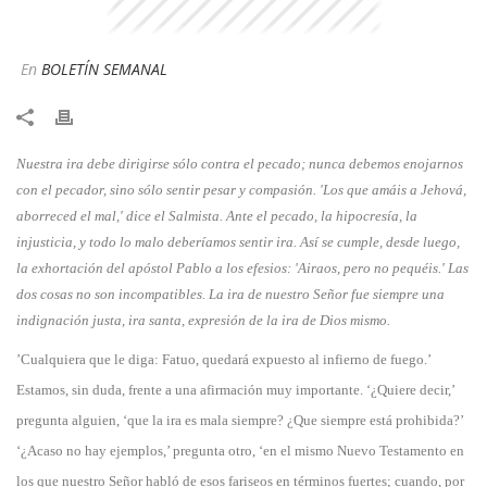
En
BOLETÍN SEMANAL
​Nuestra ira debe dirigirse sólo contra el pecado; nunca debemos enojarnos
con el pecador, sino sólo sentir pesar y compasión. 'Los que amáis a Jehová,
aborreced el mal,' dice el Salmista. Ante el pecado, la hipocresía, la
injusticia, y todo lo malo deberíamos sentir ira. Así se cumple, desde luego,
la exhortación del apóstol Pablo a los efesios: 'Airaos, pero no pequéis.' Las
dos cosas no son incompatibles. La ira de nuestro Señor fue siempre una
indignación justa, ira santa, expresión de la ira de Dios mismo.
​’Cualquiera que le diga: Fatuo, quedará expuesto al infierno de fuego.’
Estamos, sin duda, frente a una afirmación muy importante. ‘¿Quiere decir,’
pregunta alguien, ‘que la ira es mala siempre? ¿Que siempre está prohibida?’
‘¿Acaso no hay ejemplos,’ pregunta otro, ‘en el mismo Nuevo Testamento en
los que nuestro Señor habló de esos fariseos en términos fuertes; cuando, por