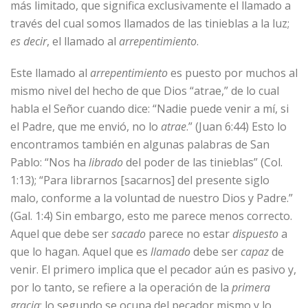
más limitado, que significa exclusivamente el llamado a
través del cual somos llamados de las tinieblas a la luz;
es decir
, el llamado al
arrepentimiento
.
Este llamado al
arrepentimiento
es puesto por muchos al
mismo nivel del hecho de que Dios “atrae,” de lo cual
habla el Señor cuando dice: “Nadie puede venir a mí, si
el Padre, que me envió, no lo
atrae
.” (Juan 6:44) Esto lo
encontramos también en algunas palabras de San
Pablo: “Nos ha
librado
del poder de las tinieblas” (Col.
1:13); “Para librarnos [sacarnos] del presente siglo
malo, conforme a la voluntad de nuestro Dios y Padre.”
(Gal. 1:4) Sin embargo, esto me parece menos correcto.
Aquel que debe ser
sacado
parece no estar
dispuesto
a
que lo hagan. Aquel que es
llamado
debe ser
capaz
de
venir. El primero implica que el pecador aún es pasivo y,
por lo tanto, se refiere a la operación de la
primera
gracia
; lo segundo se ocupa del pecador mismo y lo