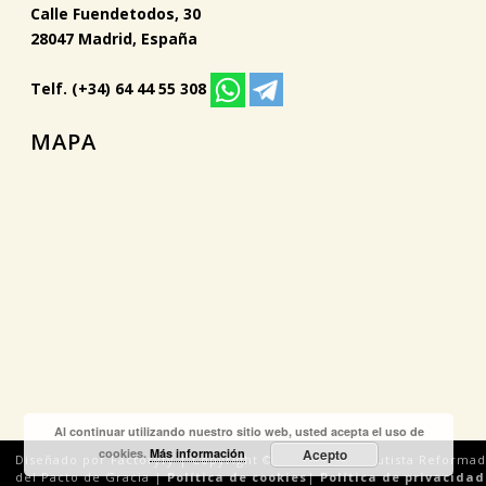
Calle Fuendetodos, 30
28047 Madrid, España
Telf. (+34) 64 44 55 308
MAPA
Al continuar utilizando nuestro sitio web, usted acepta el uso de
cookies.
Más información
Acepto
Diseñado por Factoryfy | Copyright © 2018 Iglesia Bautista Reforma
del Pacto de Gracia |
Política de cookies
|
Política de privacidad