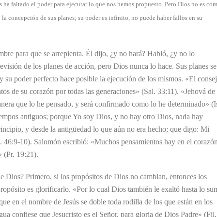
nos ha faltado el poder para ejecutar lo que nos hemos propuesto. Pero Dios no es co
n la concepción de sus planes; su poder es infinito, no puede haber fallos en su
bre para que se arrepienta. Él dijo, ¿y no hará? Habló, ¿y no lo
revisión de los planes de acción, pero Dios nunca lo hace. Sus planes se
 y su poder perfecto hace posible la ejecución de los mismos. «El conse
os de su corazón por todas las generaciones» (Sal. 33:11). «Jehová de 
manera que lo he pensado, y será confirmado como lo he determinado» (I
iempos antiguos; porque Yo soy Dios, y no hay otro Dios, nada hay
rincipio, y desde la antigüedad lo que aún no era hecho; que digo: Mi
Is. 46:9-10). Salomón escribió: «Muchos pensamientos hay en el corazó
 (Pr. 19:21).
e Dios? Primero, si los propósitos de Dios no cambian, entonces los
opósito es glorificarlo. «Por lo cual Dios también le exaltó hasta lo su
ue en el nombre de Jesús se doble toda rodilla de los que están en los
lengua confiese que Jesucristo es el Señor, para gloria de Dios Padre» (Fil.