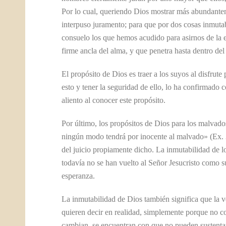
Por lo cual, queriendo Dios mostrar más abundantem
interpuso juramento; para que por dos cosas inmutab
consuelo los que hemos acudido para asirnos de la 
firme ancla del alma, y que penetra hasta dentro del
El propósito de Dios es traer a los suyos al disfrut
esto y tener la seguridad de ello, lo ha confirmado
aliento al conocer este propósito.
Por último, los propósitos de Dios para los malvado
ningún modo tendrá por inocente al malvado» (Ex. 
del juicio propiamente dicho. La inmutabilidad de lo
todavía no se han vuelto al Señor Jesucristo como s
esperanza.
La inmutabilidad de Dios también significa que la
quieren decir en realidad, simplemente porque no c
cambian, se encuentran con que no pueden sustentar