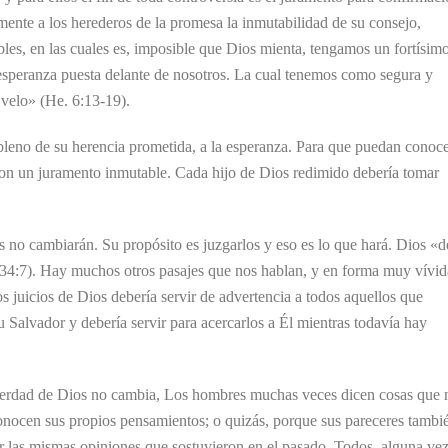
ente a los herederos de la promesa la inmutabilidad de su consejo,
les, en las cuales es, imposible que Dios mienta, tengamos un fortísim
esperanza puesta delante de nosotros. La cual tenemos como segura y
 velo» (He. 6:13-19).
e pleno de su herencia prometida, a la esperanza. Para que puedan conoc
 con un juramento inmutable. Cada hijo de Dios redimido debería tomar
s no cambiarán. Su propósito es juzgarlos y eso es lo que hará. Dios «d
34:7). Hay muchos otros pasajes que nos hablan, y en forma muy vívid
s juicios de Dios debería servir de advertencia a todos aquellos que
u Salvador y debería servir para acercarlos a Él mientras todavía hay
 verdad de Dios no cambia, Los hombres muchas veces dicen cosas que 
onocen sus propios pensamientos; o quizás, porque sus pareceres tambi
 las mismas opiniones que sostuvieron en el pasado. Todos, alguna vez