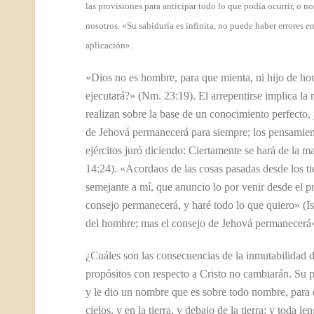
las provisiones para anticipar todo lo que podía ocurrir, o 
nosotros. «Su sabiduría es infinita, no puede haber errores e
aplicación».
«Dios no es hombre, para que mienta, ni hijo de hom
ejecutará?» (Nm. 23:19). El arrepentirse implica la 
realizan sobre la base de un conocimiento perfecto,
de Jehová permanecerá para siempre; los pensamient
ejércitos juró diciendo: Ciertamente se hará de la 
14:24). «Acordaos de las cosas pasadas desde los t
semejante a mí, que anuncio lo por venir desde el p
consejo permanecerá, y haré todo lo que quiero» (
del hombre; mas el consejo de Jehová permanecerá»
¿Cuáles son las consecuencias de la inmutabilidad d
propósitos con respecto a Cristo no cambiarán. Su pr
y le dio un nombre que es sobre todo nombre, para q
cielos, y en la tierra, y debajo de la tierra; y toda 