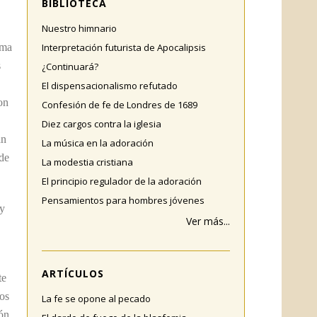
BIBLIOTECA
Nuestro himnario
ima
Interpretación futurista de Apocalipsis
s
¿Continuará?
El dispensacionalismo refutado
on
Confesión de fe de Londres de 1689
Diez cargos contra la iglesia
án
La música en la adoración
 de
La modestia cristiana
El principio regulador de la adoración
Pensamientos para hombres jóvenes
 y
Ver más...
ARTÍCULOS
te
os
La fe se opone al pecado
ón.