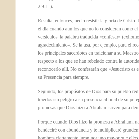
2:9-11).
Resulta, entonces, necio resistir la gloria de Cris
el día cuando aun los que no lo consideran como el 
versículos, la palabra traducida «confesar» (exhom
agradecimiento». Se la usa, por ejemplo, para el r
los principales sacerdotes en traicionar a su Maestr
respecto a los que se han rebelado contra la autorid
reconocerlo allí. No confesarán que «Jesucristo es 
su Presencia para siempre.
Segundo, los propósitos de Dios para su pueblo red
traerlos sin peligro a su presencia al final de su pe
promesas que Dios hizo a Abraham sirven para demos
Porque cuando Dios hizo la promesa a Abraham, no p
bendeciré con abundancia y te multiplicaré grandem
hombres ciertamente juran por uno mayor que ellos, 