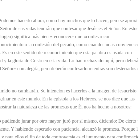
to. Podemos hacerlo ahora, como hay muchos que lo hacen, pero se aprox
Señor de sus vidas tendrán que confesar que Jesús es el Señor. En esto
ologeo) significa más bien «reconocer» que «confesar con
econocimiento o la confesión del pecado, como cuando Judas conviene c
o. Es en este sentido de reconocimiento que esta palabra es usada con
ad y la gloria de Cristo en esta vida. Lo han rechazado aquí, pero deber
el Señor» con alegría, pero deberán confesarlo mientras son desterrados
imido no cambiarán. Su intención es hacerlos a la imagen de Jesucristo
regrinar en este mundo. En la epístola a los Hebreos, se nos dice que las
trar la naturaleza de las promesas que Él nos ha hecho a nosotros:
udiendo jurar por otro mayor, juró por sí mismo, diciendo: De cierto 
ente. Y habiendo esperado con paciencia, alcanzó la promesa. Porque l
y para ellos el fin de toda controversia es el juramento para confirmaci