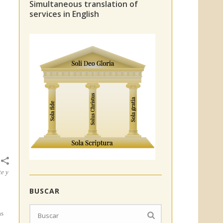
Simultaneous translation of
services in English
te y
BUSCAR
as