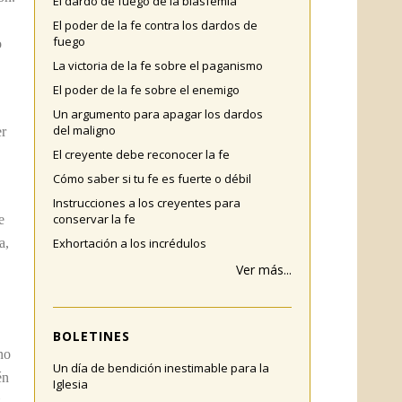
El dardo de fuego de la blasfemia
El poder de la fe contra los dardos de
fuego
o
La victoria de la fe sobre el paganismo
El poder de la fe sobre el enemigo
Un argumento para apagar los dardos
del maligno
er
El creyente debe reconocer la fe
Cómo saber si tu fe es fuerte o débil
Instrucciones a los creyentes para
conservar la fe
e
a,
Exhortación a los incrédulos
Ver más...
BOLETINES
no
Un día de bendición inestimable para la
én
Iglesia
,