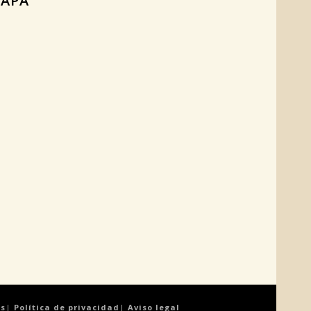
APA
es
|
Política de privacidad
|
Aviso legal