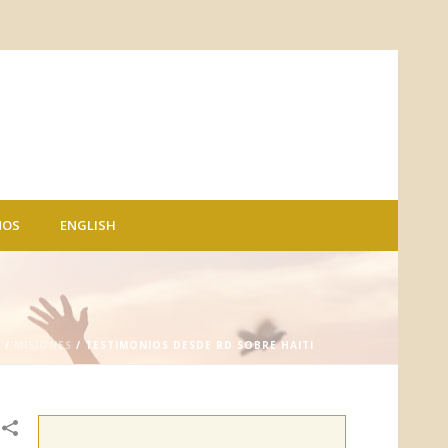
NOS
ENGLISH
O
/
MISIONES
/ TESTIMONIOS DESDE RD SOBRE HAITI