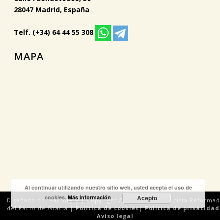
28047 Madrid, España
Telf. (+34) 64 44 55 308
MAPA
Al continuar utilizando nuestro sitio web, usted acepta el uso de
cookies.
Más información
Acepto
Diseñado por Factoryfy | Copyright © 2018 Iglesia Bautista Reforma
del Pacto de Gracia |
Política de cookies
|
Política de privacidad
Aviso legal