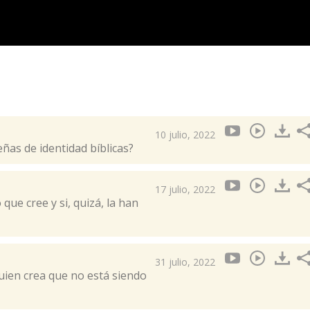
10 julio, 2022
eñas de identidad bíblicas?
17 julio, 2022
que cree y si, quizá, la han
31 julio, 2022
ien crea que no está siendo