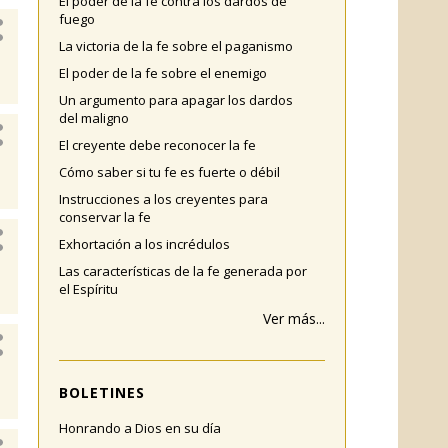
El poder de la fe contra los dardos de
fuego
La victoria de la fe sobre el paganismo
El poder de la fe sobre el enemigo
Un argumento para apagar los dardos
del maligno
El creyente debe reconocer la fe
Cómo saber si tu fe es fuerte o débil
Instrucciones a los creyentes para
conservar la fe
Exhortación a los incrédulos
Las características de la fe generada por
el Espíritu
Ver más...
BOLETINES
Honrando a Dios en su día