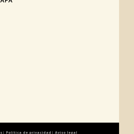
APA
es
|
Política de privacidad
|
Aviso legal