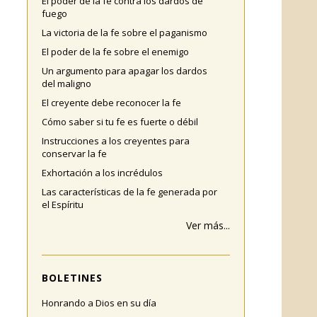
El poder de la fe contra los dardos de
fuego
La victoria de la fe sobre el paganismo
El poder de la fe sobre el enemigo
Un argumento para apagar los dardos
del maligno
El creyente debe reconocer la fe
Cómo saber si tu fe es fuerte o débil
Instrucciones a los creyentes para
conservar la fe
Exhortación a los incrédulos
Las características de la fe generada por
el Espíritu
Ver más...
BOLETINES
Honrando a Dios en su día