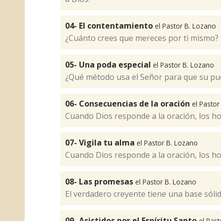
04- El contentamiento
el Pastor B. Lozano
¿Cuánto crees que mereces por ti mismo?
05- Una poda especial
el Pastor B. Lozano
¿Qué método usa el Señor para que su pu
06- Consecuencias de la oración
el Pastor
Cuando Dios responde a la oración, los h
07- Vigila tu alma
el Pastor B. Lozano
Cuando Dios responde a la oración, los h
08- Las promesas
el Pastor B. Lozano
El verdadero creyente tiene una base sólid
09- Asistidos por el Espíritu Santo
el Pas