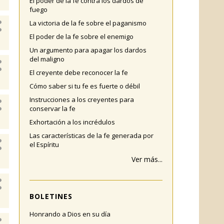
El poder de la fe contra los dardos de
fuego
La victoria de la fe sobre el paganismo
El poder de la fe sobre el enemigo
Un argumento para apagar los dardos
del maligno
El creyente debe reconocer la fe
Cómo saber si tu fe es fuerte o débil
Instrucciones a los creyentes para
conservar la fe
Exhortación a los incrédulos
Las características de la fe generada por
el Espíritu
Ver más...
BOLETINES
Honrando a Dios en su día