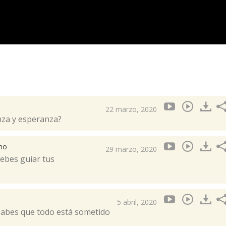
22 marzo, 2020
nza y esperanza?
ano
29 marzo, 2020
debes guiar tus
5 abril, 2020
 sabes que todo está sometido