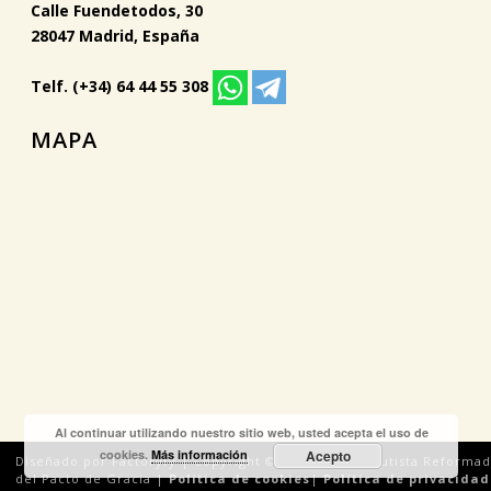
Calle Fuendetodos, 30
28047 Madrid, España
Telf. (+34) 64 44 55 308
MAPA
Al continuar utilizando nuestro sitio web, usted acepta el uso de
cookies.
Más información
Acepto
Diseñado por Factoryfy | Copyright © 2018 Iglesia Bautista Reforma
del Pacto de Gracia |
Política de cookies
|
Política de privacidad