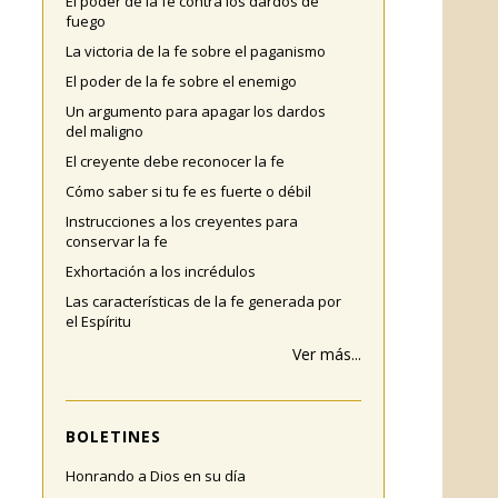
El poder de la fe contra los dardos de
fuego
La victoria de la fe sobre el paganismo
El poder de la fe sobre el enemigo
Un argumento para apagar los dardos
del maligno
El creyente debe reconocer la fe
Cómo saber si tu fe es fuerte o débil
Instrucciones a los creyentes para
conservar la fe
Exhortación a los incrédulos
Las características de la fe generada por
el Espíritu
Ver más...
BOLETINES
Honrando a Dios en su día