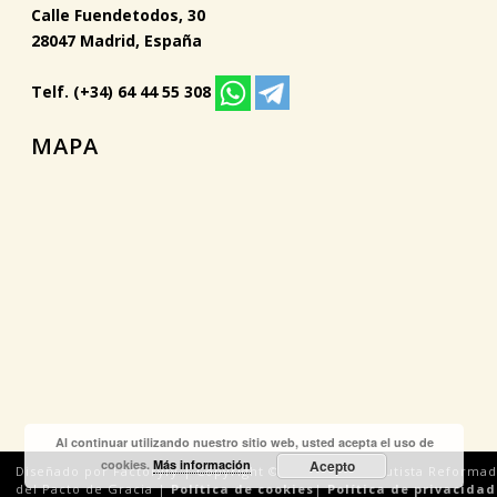
Calle Fuendetodos, 30
28047 Madrid, España
Telf. (+34) 64 44 55 308
MAPA
Al continuar utilizando nuestro sitio web, usted acepta el uso de
cookies.
Más información
Acepto
Diseñado por Factoryfy | Copyright © 2018 Iglesia Bautista Reforma
del Pacto de Gracia |
Política de cookies
|
Política de privacidad