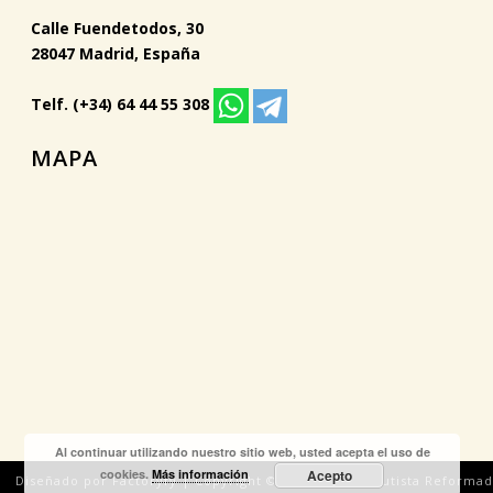
Calle Fuendetodos, 30
28047 Madrid, España
Telf. (+34) 64 44 55 308
MAPA
Al continuar utilizando nuestro sitio web, usted acepta el uso de
cookies.
Más información
Acepto
Diseñado por Factoryfy | Copyright © 2018 Iglesia Bautista Reforma