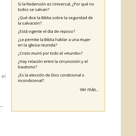
Si la Redención es Universal, ¿Por qué no
todos se salvan?
¿Qué dice la Biblia sobre la seguridad de
la salvación?
l
¿Está vigente el día de reposo?
¿Le permite la Biblia hablar a una mujer
en la iglesia reunida?
¿Cristo murió por todo el «mundo»?
¿Hay relación entre la circuncisión y el
bautismo?
¿Es la elección de Dios condicional o
 el
incondicional?
Ver más...
a—
l