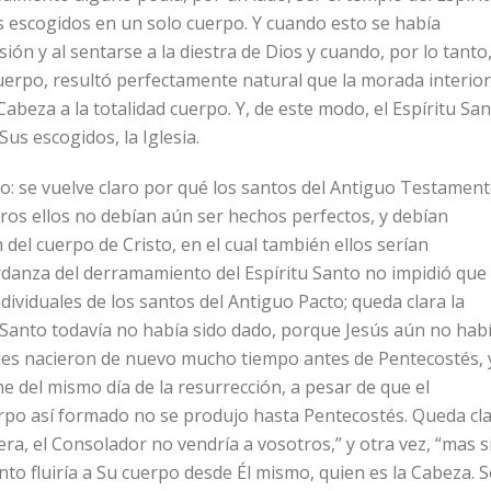
los escogidos en un solo cuerpo. Y cuando esto se había
ón y al sentarse a la diestra de Dios y cuando, por lo tanto
uerpo, resultó perfectamente natural que la morada interior
Cabeza a la totalidad cuerpo. Y, de este modo, el Espíritu Sa
us escogidos, la Iglesia.
aro: se vuelve claro por qué los santos del Antiguo Testamen
ros ellos no debían aún ser hechos perfectos, y debían
del cuerpo de Cristo, en el cual también ellos serían
rdanza del derramamiento del Espíritu Santo no impidió que 
dividuales de los santos del Antiguo Pacto; queda clara la
u Santo todavía no había sido dado, porque Jesús aún no hab
toles nacieron de nuevo mucho tiempo antes de Pentecostés, 
he del mismo día de la resurrección, a pesar de que el
erpo así formado no se produjo hasta Pentecostés. Queda cl
ra, el Consolador no vendría a vosotros,” y otra vez, “mas s
anto fluiría a Su cuerpo desde Él mismo, quien es la Cabeza. S