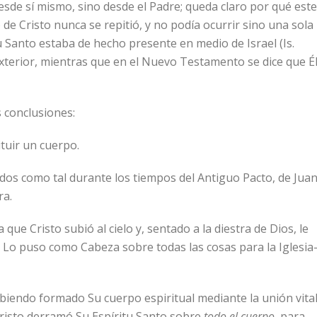
desde sí mismo, sino desde el Padre; queda claro por qué este
de Cristo nunca se repitió, y no podía ocurrir sino una sola
tu Santo estaba de hecho presente en medio de Israel (Is.
exterior, mientras que en el Nuevo Testamento se dice que É
 conclusiones:
tuir un cuerpo.
dos como tal durante los tiempos del Antiguo Pacto, de Juan
ra.
 que Cristo subió al cielo y, sentado a la diestra de Dios, le
os Lo puso como Cabeza sobre todas las cosas para la Iglesi
abiendo formado Su cuerpo espiritual mediante la unión vita
Cristo derramó Su Espíritu Santo sobre
todo el cuerpo
, para