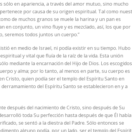
 es sólo en apariencia, a través del amor mutuo, sino mucho
 pertenece por causa de su origen espiritual. Tal como nues
í como de muchos granos se muele la harina y un pan es
 en conjunto, un vino fluye y es mezclado, así, los que por
o, seremos todos juntos un cuerpo.”
istió en medio de Israel, ni podía existir en su tiempo. Hubo
ritual y vital que fluía de la raíz de la vida. Esta unión
 sólo mediante la encarnación del Hijo de Dios. Los escogidos
rpo y alma; por lo tanto, al menos en parte, su cuerpo es
en Cristo, quien podía ser el templo del Espíritu Santo en
l derramamiento del Espíritu Santo se establecieron en y a
te después del nacimiento de Cristo, sino después de Su
esarrolló toda Su perfección hasta después de que Él había
ificado, se sentó a la diestra del Padre. Sólo entonces se
dimento alguno podía, por un lado, ser el templo del Espíri