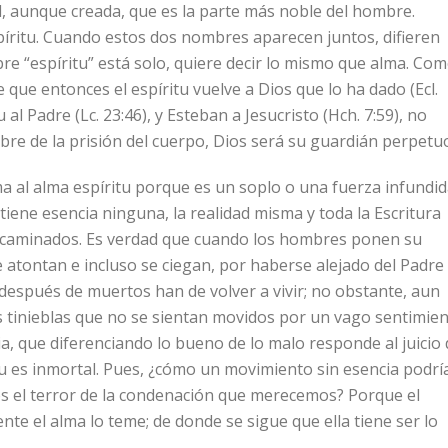
, aunque creada, que es la parte más noble del hombre.
spíritu. Cuando estos dos nombres aparecen juntos, difieren
bre “espíritu” está solo, quiere decir lo mismo que alma. Co
ue entonces el espíritu vuelve a Dios que lo ha dado (Ecl.
al Padre (Lc. 23:46), y Esteban a Jesucristo (Hch. 7:59), no
bre de la prisión del cuerpo, Dios será su guardián perpetu
ma al alma espíritu porque es un soplo o una fuerza infundi
tiene esencia ninguna, la realidad misma y toda la Escritura
aminados. Es verdad que cuando los hombres ponen su
e atontan e incluso se ciegan, por haberse alejado del Padre
 después de muertos han de volver a vivir; no obstante, aun
as tinieblas que no se sientan movidos por un vago sentimie
ia, que diferenciando lo bueno de lo malo responde al juicio
ritu es inmortal. Pues, ¿cómo un movimiento sin esencia podrí
nos el terror de la condenación que merecemos? Porque el
nte el alma lo teme; de donde se sigue que ella tiene ser lo