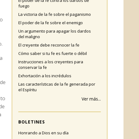
El poder de la fe contra los dardos de
fuego
La victoria de la fe sobre el paganismo
mo
El poder de la fe sobre el enemigo
Un argumento para apagar los dardos
del maligno
o.
El creyente debe reconocer la fe
Cómo saber si tu fe es fuerte o débil
da
Instrucciones a los creyentes para
conservar la fe
Exhortación a los incrédulos
 de
Las características de la fe generada por
el Espíritu
nto
Ver más...
 de
a
BOLETINES
Honrando a Dios en su día