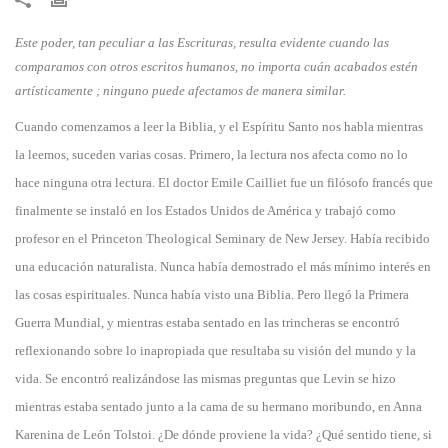
​Este poder, tan peculiar a las Escrituras, resulta evidente cuando las
comparamos con otros escritos humanos, no importa cuán acabados estén
artísticamente
; ninguno puede afectamos de manera similar.
​Cuando comenzamos a leer la Biblia, y el Espíritu Santo nos habla mientras
la leemos, suceden varias cosas. Primero, la lectura nos afecta como no lo
hace ninguna otra lectura. El doctor Emile Cailliet fue un filósofo francés que
finalmente se instaló en los Estados Unidos de América y trabajó como
profesor en el Princeton Theological Seminary de New Jersey. Había recibido
una educación naturalista. Nunca había demostrado el más mínimo interés en
las cosas espirituales. Nunca había visto una Biblia. Pero llegó la Primera
Guerra Mundial, y mientras estaba sentado en las trincheras se encontró
reflexionando sobre lo inapropiada que resultaba su visión del mundo y la
vida. Se encontró realizándose las mismas preguntas que Levin se hizo
mientras estaba sentado junto a la cama de su hermano moribundo, en Anna
Karenina de León Tolstoi. ¿De dónde proviene la vida? ¿Qué sentido tiene, si