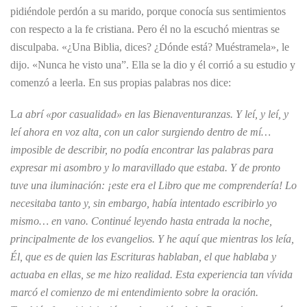
pidiéndole perdón a su marido, porque conocía sus sentimientos
con respecto a la fe cristiana. Pero él no la escuchó mientras se
disculpaba. «¿Una Biblia, dices? ¿Dónde está? Muéstramela», le
dijo. «Nunca he visto una”. Ella se la dio y él corrió a su estudio y
comenzó a leerla. En sus propias palabras nos dice:
L
a abrí «por casualidad» en las Bienaventuranzas. Y leí, y leí, y
leí ahora en voz alta, con un calor surgiendo dentro de mí…
imposible de describir, no podía encontrar las palabras para
expresar mi asombro y lo maravillado que estaba. Y de pronto
tuve una iluminación: ¡este era el Libro que me comprendería! Lo
necesitaba tanto y, sin embargo, había intentado escribirlo yo
mismo… en vano. Continué leyendo hasta entrada la noche,
principalmente de los evangelios. Y he aquí que mientras los leía,
Él, que es de quien las Escrituras hablaban, el que hablaba y
actuaba en ellas, se me hizo realidad. Esta experiencia tan vívida
marcó el comienzo de mi entendimiento sobre la oración.