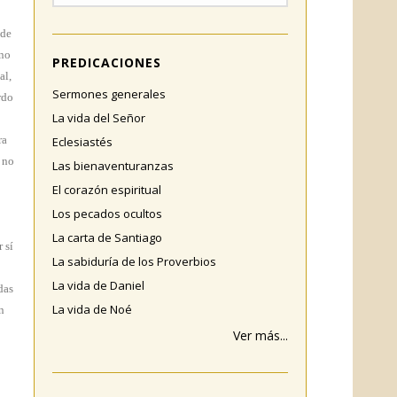
 de
 no
PREDICACIONES
al,
Sermones generales
rdo
La vida del Señor
ra
Eclesiastés
 no
Las bienaventuranzas
El corazón espiritual
Los pecados ocultos
La carta de Santiago
 sí
La sabiduría de los Proverbios
La vida de Daniel
das
La vida de Noé
n
Ver más...