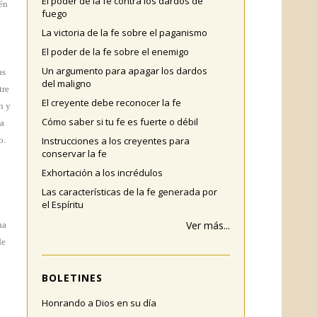
El poder de la fe contra los dardos de
én
fuego
La victoria de la fe sobre el paganismo
El poder de la fe sobre el enemigo
Un argumento para apagar los dardos
as
del maligno
tre
El creyente debe reconocer la fe
n y
Cómo saber si tu fe es fuerte o débil
la
Instrucciones a los creyentes para
o.
conservar la fe
Exhortación a los incrédulos
l
Las características de la fe generada por
el Espíritu
Ver más...
ha
de
BOLETINES
Honrando a Dios en su día