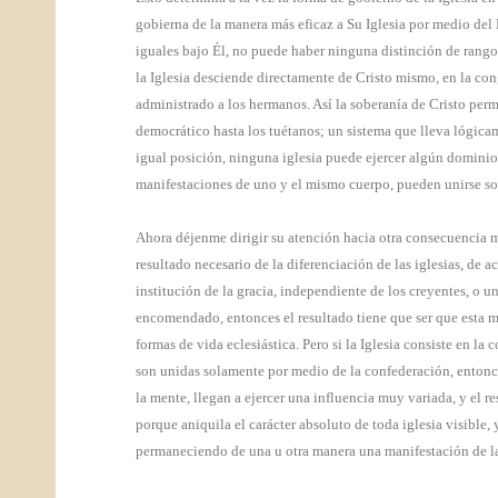
gobierna de la manera más eficaz a Su Iglesia por medio del 
iguales bajo Él, no puede haber ninguna distinción de rangos
la Iglesia desciende directamente de Cristo mismo, en la con
administrado a los hermanos. Así la soberanía de Cristo perm
democrático hasta los tuétanos; un sistema que lleva lógicam
igual posición, ninguna iglesia puede ejercer algún dominio 
manifestaciones de uno y el mismo cuerpo, pueden unirse so
Ahora déjenme dirigir su atención hacia otra consecuencia
resultado necesario de la diferenciación de las iglesias, de a
institución de la gracia, independiente de los creyentes, o u
encomendado, entonces el resultado tiene que ser que esta mi
formas de vida eclesiástica. Pero si la Iglesia consiste en la 
son unidas solamente por medio de la confederación, entonces
la mente, llegan a ejercer una influencia muy variada, y el r
porque aniquila el carácter absoluto de toda iglesia visible, 
permaneciendo de una u otra manera una manifestación de la ú