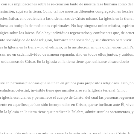
a, con sus implicaciones sobre la re-creación tanto de nuestra raza humana como del
stación, aquí en la tierra. Como tal nos muestra diferentes congregaciones locales
clesiástica, en obediencia a las ordenanzas de Cristo mismo. La iglesia en la tierra
 fuera un botiquín de medicinas espirituales. No hay ninguna orden mística, espiritu
ágica sobre los laicos. Solo hay individuos regenerados y confesantes que, de acue
nto sociológico de toda religión, formaron una sociedad, y se esfuerzan para vivir
a Iglesia en la tierra – no el edificio, ni la institución, ni una orden espiritual. Pa
esan, no en cada individuo de manera separada, sino en todos ellos juntos, y unidos,
rdenanzas de Cristo. En la iglesia en la tierra tiene que realizarse el sacerdocio
te en personas piadosas que se unen en grupos para propósitos religiosos. Esto, por
dadera, celestial, invisible tiene que manifestarse en la Iglesia terrenal. Si no,
 iglesia esencial es y permanece el cuerpo de Cristo, del cual las personas regenera
amente en aquellos que han sido incorporados en Cristo, que se inclinan ante Él, vive
n la Iglesia en la tierra tiene que predicar la Palabra, administrar los sacramentos, y
la tierra. Este gobierno se origina, como la Iglesia misma, en el cielo, en Cristo. El