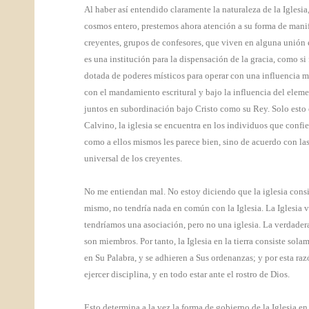
Al haber así entendido claramente la naturaleza de la Iglesi
cosmos entero, prestemos ahora atención a su forma de manife
creyentes, grupos de confesores, que viven en alguna unión e
es una institución para la dispensación de la gracia, como si
dotada de poderes místicos para operar con una influencia m
con el mandamiento escritural y bajo la influencia del eleme
juntos en subordinación bajo Cristo como su Rey. Solo esto es l
Calvino, la iglesia se encuentra en los individuos que confi
como a ellos mismos les parece bien, sino de acuerdo con las o
universal de los creyentes.
No me entiendan mal. No estoy diciendo que la iglesia consis
mismo, no tendría nada en común con la Iglesia. La Iglesia ver
tendríamos una asociación, pero no una iglesia. La verdadera
son miembros. Por tanto, la Iglesia en la tierra consiste sol
en Su Palabra, y se adhieren a Sus ordenanzas; y por esta razó
ejercer disciplina, y en todo estar ante el rostro de Dios.
Esto determina a la vez la forma de gobierno de la Iglesia en 