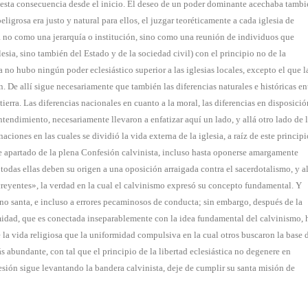
 esta consecuencia desde el inicio. El deseo de un poder dominante acechaba tambi
eligrosa era justo y natural para ellos, el juzgar teoréticamente a cada iglesia de
esia no como una jerarquía o institución, sino como una reunión de individuos que
esia, sino también del Estado y de la sociedad civil) con el principio no de la
da no hubo ningún poder eclesiástico superior a las iglesias locales, excepto el que l
 De allí sigue necesariamente que también las diferencias naturales e históricas en
tierra. Las diferencias nacionales en cuanto a la moral, las diferencias en disposició
tendimiento, necesariamente llevaron a enfatizar aquí un lado, y allá otro lado de 
ones en las cuales se dividió la vida externa de la iglesia, a raíz de este principi
 apartado de la plena Confesión calvinista, incluso hasta oponerse amargamente
 todas ellas deben su origen a una oposición arraigada contra el sacerdotalismo, y a
reyentes», la verdad en la cual el calvinismo expresó su concepto fundamental. Y
o santa, e incluso a errores pecaminosos de conducta; sin embargo, después de la
rmidad, que es conectada inseparablemente con la idea fundamental del calvinismo, 
la vida religiosa que la uniformidad compulsiva en la cual otros buscaron la base 
ás abundante, con tal que el principio de la libertad eclesiástica no degenere en
sión sigue levantando la bandera calvinista, deje de cumplir su santa misión de