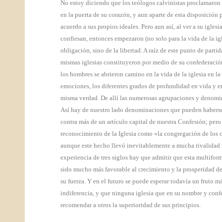
No estoy diciendo que los teólogos calvinistas proclamaron
en la puerta de su corazón, y aun aparte de esta disposición p
acuerdo a sus propios ideales. Pero aun así, al ver a su igl
confiesan, entonces empezaron (no solo para la vida de la igl
obligación, sino de la libertad. A raíz de este punto de parti
mismas iglesias constituyeron por medio de su confederación.
los hombres se abrieron camino en la vida de la iglesia en la 
emociones, los diferentes grados de profundidad en vida y en
misma verdad. De allí las numerosas agrupaciones y denominaci
Así hay de nuestro lado denominaciones que pueden haberse
contra más de un artículo capital de nuestra Confesión; pero
reconocimiento de la Iglesia como «la congregación de los c
aunque este hecho llevó inevitablemente a mucha rivalidad n
experiencia de tres siglos hay que admitir que esta multifo
sido mucho más favorable al crecimiento y la prosperidad de 
su fuerza. Y en el futuro se puede esperar todavía un fruto m
indiferencia, y que ninguna iglesia que en su nombre y confe
recomendar a otros la superioridad de sus principios.