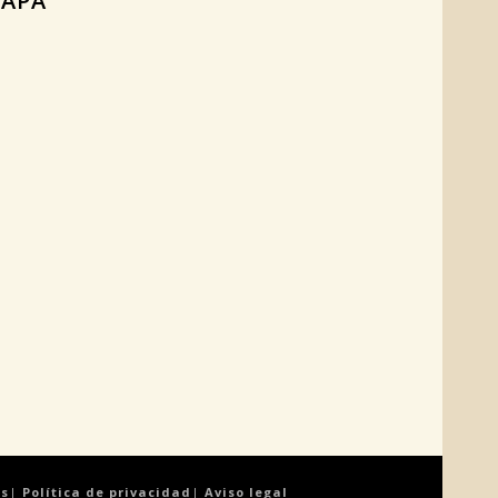
APA
es
|
Política de privacidad
|
Aviso legal