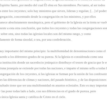
Espíritu Santo, por medio del cual Él obra en Sus miembros. Por tanto, al ser todos
 entre los creyentes; solo hay ministros que sirven, lideran y regulan; […] el poder
gregación, concentrado desde la congregación en los ministros, y por ellos
anece absolutamente monárquica, pero el gobierno de la Iglesia en la tierra se vuel
ente a esta otra conclusión, que todos los creyentes y todas las congregaciones so
sobre otra, sino todas las iglesias locales son del mismo rango, y como
lamente de forma sinodal, o sea, por una confederación.
 muy importante del mismo principio: la multiformidad de denominaciones como el
cuerdo a los diferentes grados de su pureza. Si la Iglesia es considerada como una
na institución donde un sacerdocio jerárquico distribuye el tesoro de gracia que le e
sma jerarquía se extiende por todas las naciones, e imparte el mismo sello a todas 
congregación de los creyentes, si las iglesias se forman por la unión de los confesores
 las diferencias de climas y naciones, del pasado histórico, y de las disposiciones
esultado tiene que ser una multiformidad en asuntos eclesiales. Esto es muy importan
y las pone todas lado a lado, con sus diferencias en el grado de pureza, pero
nica Iglesia santa y católica de Cristo en el cielo.