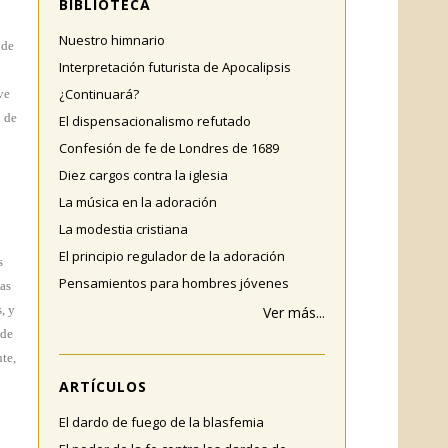
BIBLIOTECA
Nuestro himnario
 de
Interpretación futurista de Apocalipsis
¿Continuará?
ve
n de
El dispensacionalismo refutado
Confesión de fe de Londres de 1689
Diez cargos contra la iglesia
La música en la adoración
La modestia cristiana
El principio regulador de la adoración
s
Pensamientos para hombres jóvenes
las
, y
Ver más...
 de
te,
ARTÍCULOS
El dardo de fuego de la blasfemia