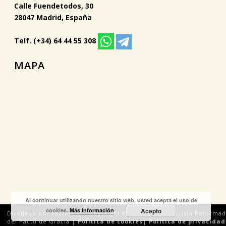
Calle Fuendetodos, 30
28047 Madrid, España
Telf. (+34) 64 44 55 308
MAPA
Al continuar utilizando nuestro sitio web, usted acepta el uso de
cookies.
Más información
Acepto
Diseñado por Factoryfy | Copyright © 2018 Iglesia Bautista Reforma
del Pacto de Gracia |
Política de cookies
|
Política de privacidad