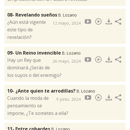
08- Revelando sueños
B. Lozano
¿Aún está vigente
12 mayo, 2024
este tipo de
revelación?
09- Un Reino invencible
B. Lozano
Hay un Rey que
26 mayo, 2024
dominará ¿Serás de
los suyos o del enemigo?
10- ¿Ante quien te arrodillas?
B. Lozano
Cuando la moda de
9 junio, 2024
pensamiento se
impone, ¿Te sometes a ella?
11- Entre cobardes
B. Lozano