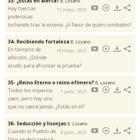
33- ¿Estás en alerta?
B. Lozano
Hay fuerzas
11 mayo, 2025
poderosas
luchando tras la escena. ¿A favor de quien combates?
34- Recibiendo fortaleza
B. Lozano
En tiempos de
18 mayo, 2025
aflicción, ¿Dónde
acudir para afrontar la prueba?
35- ¿Reino Eterno o reino efímero?
B. Lozano
Todos los imperios
1 junio, 2025
caen, pero hay uno
que no caerá jamás. ¿Estás en él?
36- Seducción y lisonjas
B. Lozano
Cuando el Pueblo de
8 junio, 2025
Dios se deja seducir