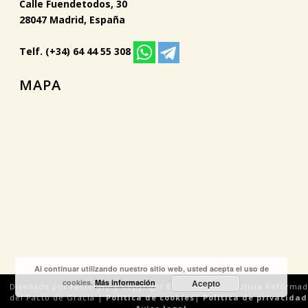
Calle Fuendetodos, 30
28047 Madrid, España
Telf. (+34) 64 44 55 308
MAPA
Al continuar utilizando nuestro sitio web, usted acepta el uso de
cookies.
Más información
Acepto
Diseñado por Factoryfy | Copyright © 2018 Iglesia Bautista Reforma
del Pacto de Gracia |
Política de cookies
|
Política de privacidad