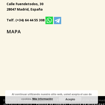
Calle Fuendetodos, 30
28047 Madrid, España
Telf. (+34) 64 44 55 308
MAPA
Al continuar utilizando nuestro sitio web, usted acepta el uso de
cookies.
Más información
Acepto
Diseñado por Factoryfy | Copyright © 2018 Iglesia Bautista Reforma
del Pacto de Gracia |
Política de cookies
|
Política de privacidad