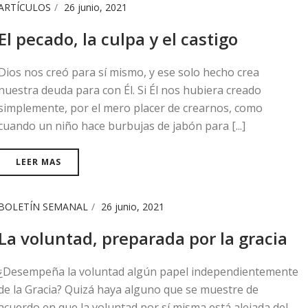
ARTÍCULOS
26 junio, 2021
El pecado, la culpa y el castigo
Dios nos creó para sí mismo, y ese solo hecho crea
nuestra deuda para con Él. Si Él nos hubiera creado
simplemente, por el mero placer de crearnos, como
cuando un niño hace burbujas de jabón para [...]
LEER MAS
BOLETÍN SEMANAL
26 junio, 2021
La voluntad, preparada por la gracia
¿Desempeña la voluntad algún papel independientemente
de la Gracia? Quizá haya alguno que se muestre de
acuerdo en que la voluntad por sí misma está alejada del