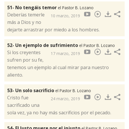
51- No tengáis temor
el Pastor B. Lozano
Deberías temerle
10 marzo, 2019
más a Dios y no
dejarte arrastrar por miedo a los hombres.
52- Un ejemplo de sufrimiento
el Pastor B. Lozano
Si los creyentes
17 marzo, 2019
sufren por su fe,
tenemos un ejemplo al cual mirar para nuestro
aliento.
53- Un solo sacrificio
el Pastor B. Lozano
Cristo fue
24 marzo, 2019
sacrificado una
sola vez, ya no hay más sacrificios por el pecado.
54- El Justo muere por el injusto
el Pastor B. Lozano