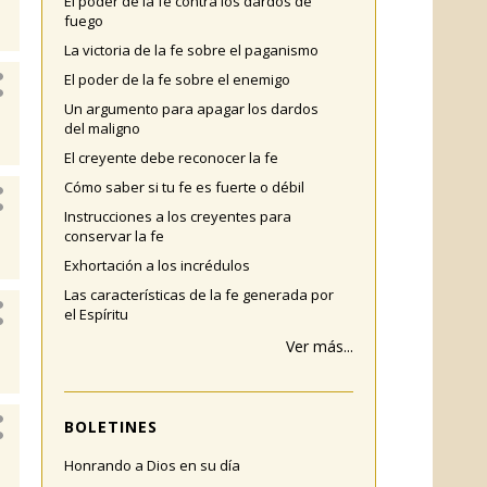
El poder de la fe contra los dardos de
fuego
La victoria de la fe sobre el paganismo
El poder de la fe sobre el enemigo
Un argumento para apagar los dardos
del maligno
El creyente debe reconocer la fe
Cómo saber si tu fe es fuerte o débil
Instrucciones a los creyentes para
conservar la fe
Exhortación a los incrédulos
Las características de la fe generada por
el Espíritu
Ver más...
BOLETINES
Honrando a Dios en su día