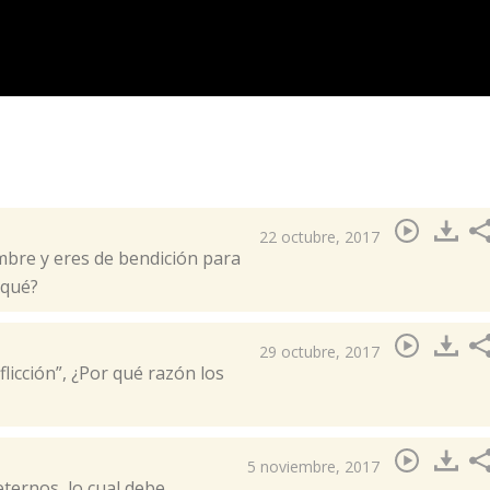
22 octubre, 2017
mbre y eres de bendición para
qué?​
29 octubre, 2017
flicción”, ¿Por qué razón los
5 noviembre, 2017
eternos, lo cual debe