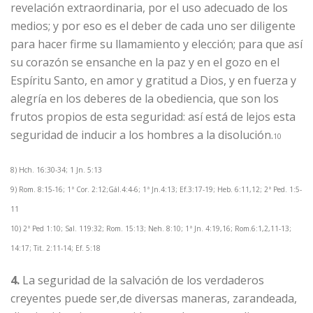
revelación extraordinaria, por el uso adecuado de los
medios; y por eso es el deber de cada uno ser diligente
para hacer firme su llamamiento y elección; para que así
su corazón se ensanche en la paz y en el gozo en el
Espíritu Santo, en amor y gratitud a Dios, y en fuerza y
alegría en los deberes de la obediencia, que son los
frutos propios de esta seguridad: así está de lejos esta
seguridad de inducir a los hombres a la disolución.
10
8) Hch. 16:30-34; 1 Jn. 5:13
9) Rom. 8:15-16; 1ª Cor. 2:12;Gál.4:4-6; 1ª Jn.4:13; Ef.3:17-19; Heb. 6:11,12; 2ª Ped. 1:5-
11
10) 2ª Ped 1:10; Sal. 119:32; Rom. 15:13; Neh. 8:10; 1ª Jn. 4:19,16; Rom.6:1,2,11-13;
14:17; Tit. 2:11-14; Ef. 5:18
4.
La seguridad de la salvación de los verdaderos
creyentes puede ser,de diversas maneras, zarandeada,