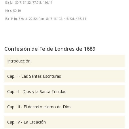
13) Sal. 30:7; 31:22; 77:7-8; 116:11
14) Is. 50:10
15). 1ª Jn. 3:9; Lc. 22:32; Rom. 8:15-16; Gá. 4:5; Sal. 42:5,11
Confesión de Fe de Londres de 1689
Introducción
Cap. I - Las Santas Escrituras
Cap. II - Dios y la Santa Trinidad
Cap. III - El decreto eterno de Dios
Cap. IV - La Creación