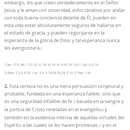
embargo, los que creen verdaderamente en el Señor
Jesús y le aman con sinceridad, esforzándose por andar
con toda buena conciencia delante de Él, pueden en
esta vida estar absolutamente seguros de hallarse en
el estado de gracia, y pueden regocijarse en la
esperanza de la gloria de Dios; y tal esperanza nunca
les avergonzará.
2
1) Jer. 17:9; Mt. 7:21-23; Lc. 18:10-14; Jn. 8:41; Ef. 5:6,7; Gál. 6:3,7-9
2) Rom. 5:2,5; 8:16; 1 Jn. 2:3; 3:14,18,19,24; 5:13; 2ª Ped. 1:10
2.
Esta certeza no es una mera persuasión conjetural y
probable, fundada en una esperanza falible, sino que
es una seguridad infalible de fe
basada en la sangre y
3
la justicia de Cristo reveladas en el evangelio;
y
4
también en la evidencia interna de aquellas virtudes del
Espíritu a las cuales se les hacen promesas,
y en el
5