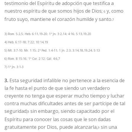
testimonio del Espíritu de adopción que testifica a
nuestro espíritu de que somos hijos de Dios;
y, como
6
fruto suyo, mantiene el corazón humilde y santo.
7
3) Rom. 5:2,5; Heb. 6:11,19-20; 1ª Jn. 3:2,14; 4:16; 5:13,19,20
4) Heb. 6:17-18; 7:22; 10:14,19
5) Mt. 3:7-10; Mr. 1:15; 2ª Ped. 1:4-11; 1 Jn. 2:3; 3:14,18,19,24; 5:13
6) Rom. 8:15-16; 1ª Cor. 2:12; Gál. 4:6,7
7) 1ª Jn. 3:1-3
3.
Esta seguridad infalible no pertenece a la esencia de
la fe hasta el punto de que siendo un verdadero
creyente no tenga que esperar mucho tiempo y luchar
contra muchas dificultades antes de ser partícipe de tal
seguridad;
sin embargo, siendo capacitado por el
8
Espíritu para conocer las cosas que le son dadas
gratuitamente por Dios, puede alcanzarla,
sin una
9