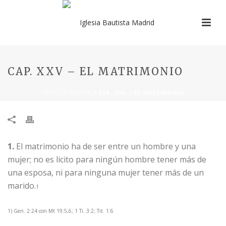
CAP. XXV – EL MATRIMONIO
INICIO
/
IGLESIA
/ CAP. XXV – EL MATRIMONIO
​1.
El matrimonio ha de ser entre un hombre y una
mujer; no es licito para ningún hombre tener más de
una esposa, ni para ninguna mujer tener más de un
marido.
1
1) Gen. 2:24 con Mt 19:5,6; 1 Ti. 3:2; Tit. 1:6