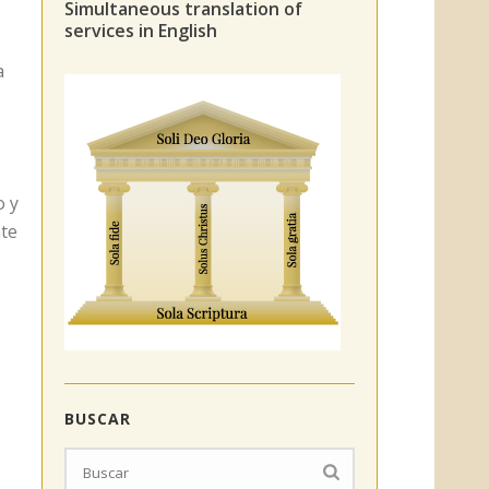
Simultaneous translation of
services in English
a
o y
nte
BUSCAR