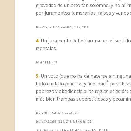
gravedad de un acto tan solemne, y no afir
por juramentos temerarios, falsos y vanos se
1) Ex. 20:7; Lv. 19:12; Nm. 30:2; Jer. 4:2; 23:10
4.
Un juramento debe hacerse en el sentido 
1
mentales.
1) Sal. 24:4; Jer. 4:2
5.
Un voto (que no ha de hacerse a ninguna c
2
todo cuidado piadoso y fidelidad;
pero los 
pobreza y obediencia a las reglas eclesiást
más bien trampas supersticiosas y pecamin
1) Nm. 30:2,3; Sal. 76:11; Jer. 44:25,26
2) Nm. 30:2; Sal. 61:8; 66:13,14; Ec. 5:4-6; Is. 19:21
3) 1 Co. 6:18 con 7:2,9; 1 Ti. 4:3; Ef. 4:28; 1 Co. 7:23; Mt. 19:11,12