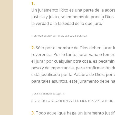
1.
Un juramento lícito es una parte de la adora
justicia y juicio, solemnemente pone a Dios
1
la verdad o la falsedad de lo que jura.
1) Dt. 10:20; Ex. 20:7; Lv. 19:12; 2 Cr. 6:22,23; 2 Co. 1:23
2.
Sólo por el nombre de Dios deben jurar l
reverencia. Por lo tanto, jurar vana o tem
el jurar por cualquier otra cosa, es pecami
peso y de importancia, para confirmación d
está justificado por la Palabra de Dios, por
para tales asuntos, este juramento debe ha
1) Dt. 6:13; 28:58; Ex. 20:7; Jer. 5:7
2) He. 6:13-16; Gn. 24:3; 47:30,31; 50:25; 1 R. 17:1; Neh. 13:25; 5:12; Esd. 10:5; Nm. 
3.
Todo aquel que haga un juramento justifi