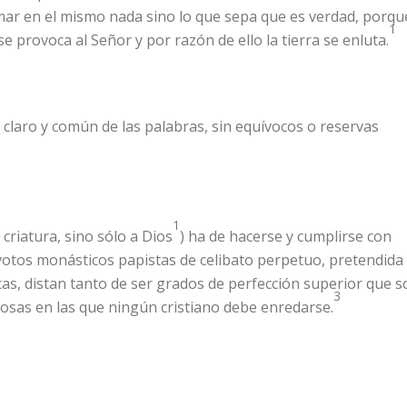
mar en el mismo nada sino lo que sepa que es verdad, porqu
1
 provoca al Señor y por razón de ello la tierra se enluta.
claro y común de las palabras, sin equívocos o reservas
1
riatura, sino sólo a Dios
) ha de hacerse y cumplirse con
votos monásticos papistas de celibato perpetuo, pretendida
icas, distan tanto de ser grados de perfección superior que 
3
osas en las que ningún cristiano debe enredarse.