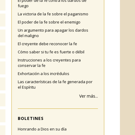
El poder de la fe contra los dardos de
fuego
La victoria de la fe sobre el paganismo
El poder de la fe sobre el enemigo
Un argumento para apagar los dardos
del maligno
El creyente debe reconocer la fe
Cómo saber si tu fe es fuerte o débil
Instrucciones a los creyentes para
conservar la fe
Exhortación a los incrédulos
Las características de la fe generada por
el Espíritu
Ver más...
BOLETINES
Honrando a Dios en su día