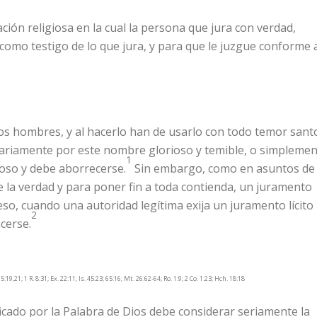
ción religiosa en la cual la persona que jura con verdad,
 como testigo de lo que jura, y para que le juzgue conforme 
os hombres, y al hacerlo han de usarlo con todo temor sant
erariamente por este nombre glorioso y temible, o simpleme
1
noso y debe aborrecerse.
Sin embargo, como en asuntos de
e la verdad y para poner fin a toda contienda, un juramento
 eso, cuando una autoridad legítima exija un juramento lícito
2
cerse.
5:19,21; 1 R. 8:31; Ex. 22:11; Is. 45:23; 65:16; Mt. 26:62-64; Ro. 1:9; 2 Co. 1:23; Hch. 18:18
cado por la Palabra de Dios debe considerar seriamente la