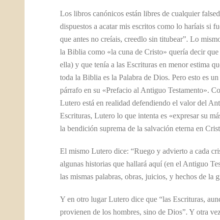
Los libros canónicos están libres de cualquier false
dispuestos a acatar mis escritos como lo haríais si f
que antes no creíais, creedlo sin titubear”. Lo mis
la Biblia como «la cuna de Cristo» quería decir que 
ella) y que tenía a las Escrituras en menor estima q
toda la Biblia es la Palabra de Dios. Pero esto es un 
párrafo en su «Prefacio al Antiguo Testamento». Co
Lutero está en realidad defendiendo el valor del Ant
Escrituras, Lutero lo que intenta es «expresar su má
la bendición suprema de la salvación eterna en Cris
El mismo Lutero dice: “Ruego y advierto a cada cris
algunas historias que hallará aquí (en el Antiguo T
las mismas palabras, obras, juicios, y hechos de la 
Y en otro lugar Lutero dice que “las Escrituras, au
provienen de los hombres, sino de Dios”. Y otra vez