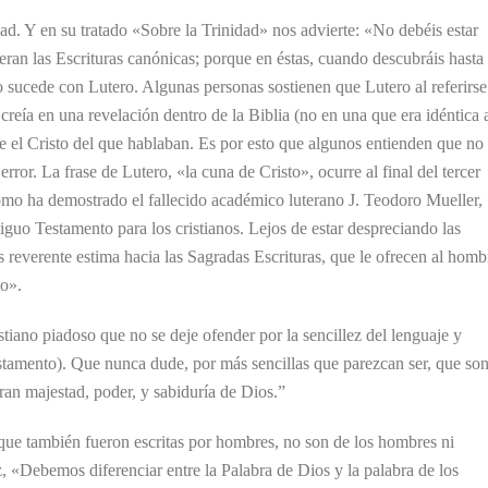
dad. Y en su tratado «Sobre la Trinidad» nos advierte: «No debéis estar
ueran las Escrituras canónicas; porque en éstas, cuando descubráis hasta 
mo sucede con Lutero. Algunas personas sostienen que Lutero al referirse
creía en una revelación dentro de la Biblia (no en una que era idéntica 
ue el Cristo del que hablaban. Es por esto que algunos entienden que no
error. La frase de Lutero, «la cuna de Cristo», ocurre al final del tercer
mo ha demostrado el fallecido académico luterano J. Teodoro Mueller,
iguo Testamento para los cristianos. Lejos de estar despreciando las
s reverente estima hacia las Sagradas Escrituras, que le ofrecen al homb
to».
tiano piadoso que no se deje ofender por la sencillez del lenguaje y
estamento). Que nunca dude, por más sencillas que parezcan ser, que so
gran majestad, poder, y sabiduría de Dios.”
nque también fueron escritas por hombres, no son de los hombres ni
, «Debemos diferenciar entre la Palabra de Dios y la palabra de los