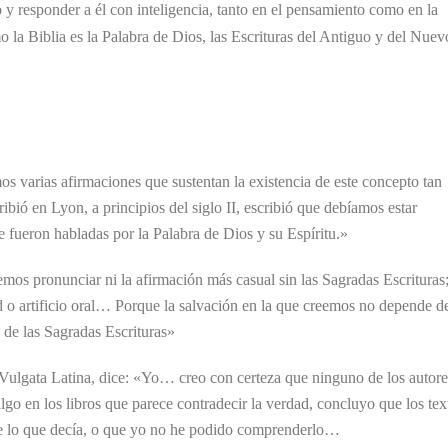
y responder a él con inteligencia, tanto en el pensamiento como en la
o la Biblia es la Palabra de Dios, las Escrituras del Antiguo y del Nuev
os varias afirmaciones que sustentan la existencia de este concepto tan
ribió en Lyon, a principios del siglo II, escribió que debíamos estar
e fueron habladas por la Palabra de Dios y su Espíritu.»
bemos pronunciar ni la afirmación más casual sin las Sagradas Escrituras;
 o artificio oral… Porque la salvación en la que creemos no depende d
 de las Sagradas Escrituras»
a Vulgata Latina, dice: «Yo… creo con certeza que ninguno de los autore
lgo en los libros que parece contradecir la verdad, concluyo que los tex
nte lo que decía, o que yo no he podido comprenderlo…