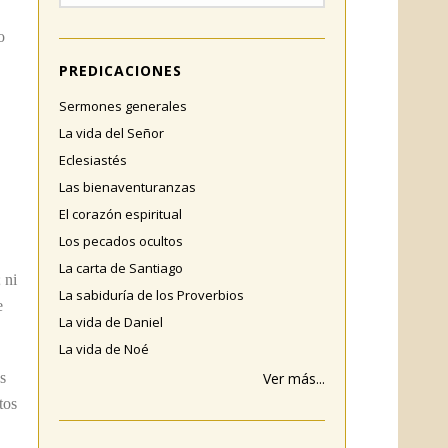
o
PREDICACIONES
Sermones generales
La vida del Señor
Eclesiastés
Las bienaventuranzas
El corazón espiritual
Los pecados ocultos
La carta de Santiago
 ni
La sabiduría de los Proverbios
e
La vida de Daniel
La vida de Noé
s
Ver más...
tos