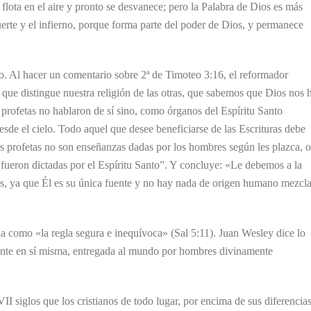
flota en el aire y pronto se desvanece; pero la Palabra de Dios es más
uerte y el infierno, porque forma parte del poder de Dios, y permanece
o. Al hacer un comentario sobre 2ª de Timoteo 3:16, el reformador
o que distingue nuestra religión de las otras, que sabemos que Dios nos 
rofetas no hablaron de sí sino, como órganos del Espíritu Santo
esde el cielo. Todo aquel que desee beneficiarse de las Escrituras debe
os profetas no son enseñanzas dadas por los hombres según les plazca, o
 fueron dictadas por el Espíritu Santo”. Y concluye: «Le debemos a la
os, ya que Él es su única fuente y no hay nada de origen humano mezcl
lia como «la regla segura e inequívoca» (Sal 5:11). Juan Wesley dice lo
iente en sí misma, entregada al mundo por hombres divinamente
II siglos que los cristianos de todo lugar, por encima de sus diferencia