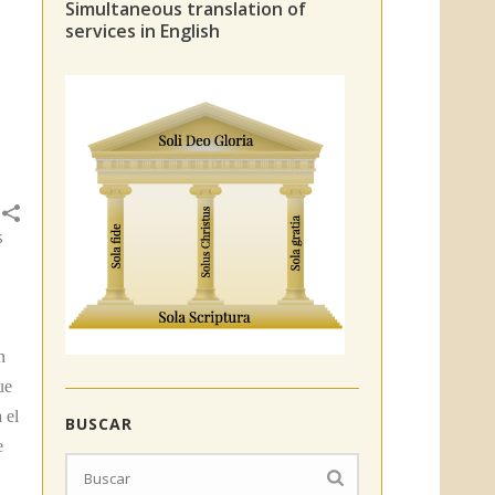
Simultaneous translation of
services in English
s
n
ue
 el
BUSCAR
e