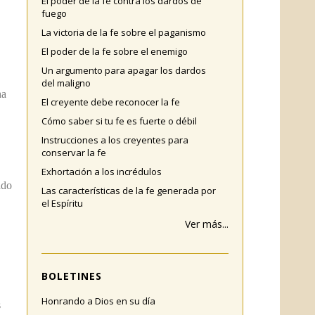
El poder de la fe contra los dardos de
fuego
La victoria de la fe sobre el paganismo
El poder de la fe sobre el enemigo
Un argumento para apagar los dardos
del maligno
ha
El creyente debe reconocer la fe
Cómo saber si tu fe es fuerte o débil
Instrucciones a los creyentes para
conservar la fe
Exhortación a los incrédulos
ado
Las características de la fe generada por
el Espíritu
Ver más...
BOLETINES
Honrando a Dios en su día
s