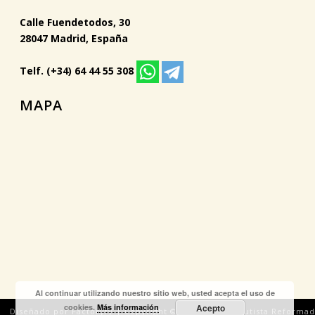
Calle Fuendetodos, 30
28047 Madrid, España
Telf. (+34) 64 44 55 308
MAPA
Al continuar utilizando nuestro sitio web, usted acepta el uso de
cookies.
Más información
Acepto
Diseñado por Factoryfy | Copyright © 2018 Iglesia Bautista Reforma