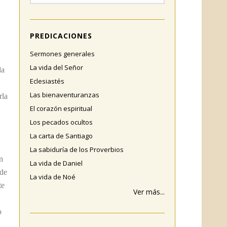
PREDICACIONES
Sermones generales
La vida del Señor
da
Eclesiastés
Las bienaventuranzas
rla
El corazón espiritual
Los pecados ocultos
La carta de Santiago
La sabiduría de los Proverbios
n
La vida de Daniel
 de
La vida de Noé
te
Ver más...
o