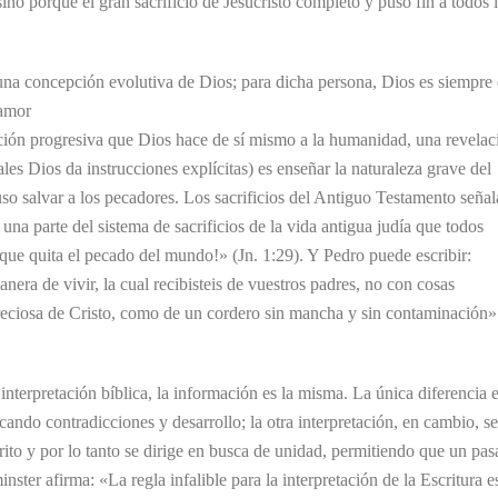
no porque el gran sacrificio de Jesucristo completó y puso fin a todos 
una concepción evolutiva de Dios; para dicha persona, Dios es siempre 
 amor
lación progresiva que Dios hace de sí mismo a la humanidad, una revelac
uales Dios da instrucciones explícitas) es enseñar la naturaleza grave del
so salvar a los pecadores. Los sacrificios del Antiguo Testamento seña
a una parte del sistema de sacrificios de la vida antigua judía que todos
ue quita el pecado del mundo!» (Jn. 1:29). Y Pedro puede escribir:
nera de vivir, la cual recibisteis de vuestros padres, no con cosas
preciosa de Cristo, como de un cordero sin mancha y sin contaminación»
nterpretación bíblica, la información es la misma. La única diferencia 
cando contradicciones y desarrollo; la otra interpretación, en cambio, se
rito y por lo tanto se dirige en busca de unidad, permitiendo que un pas
ter afirma: «La regla infalible para la interpretación de la Escritura es