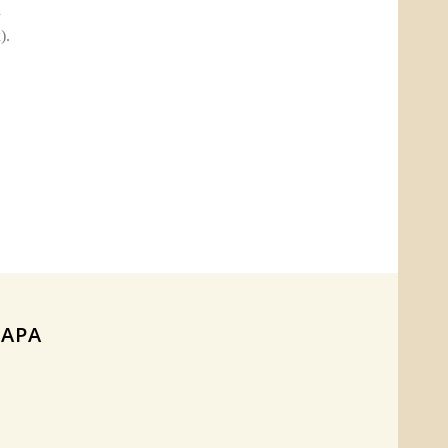
a
).
APA