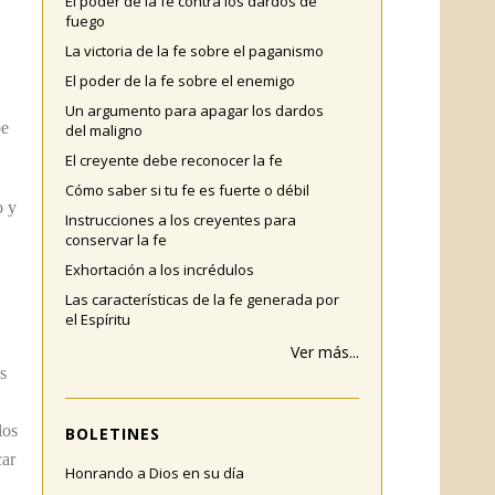
El poder de la fe contra los dardos de
fuego
La victoria de la fe sobre el paganismo
El poder de la fe sobre el enemigo
Un argumento para apagar los dardos
be
del maligno
El creyente debe reconocer la fe
Cómo saber si tu fe es fuerte o débil
o y
Instrucciones a los creyentes para
conservar la fe
Exhortación a los incrédulos
Las características de la fe generada por
el Espíritu
Ver más...
s
los
BOLETINES
car
Honrando a Dios en su día