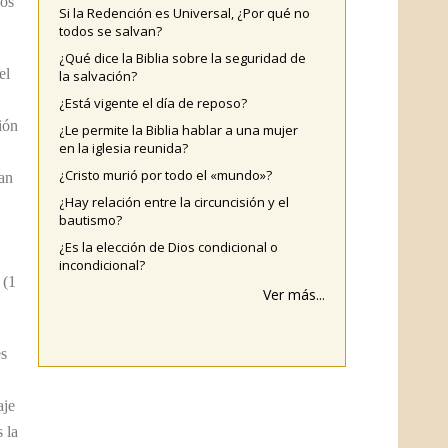
los
Si la Redención es Universal, ¿Por qué no
todos se salvan?
¿Qué dice la Biblia sobre la seguridad de
el
la salvación?
¿Está vigente el día de reposo?
ión
¿Le permite la Biblia hablar a una mujer
en la iglesia reunida?
¿Cristo murió por todo el «mundo»?
lan
¿Hay relación entre la circuncisión y el
bautismo?
¿Es la elección de Dios condicional o
incondicional?
 (1
Ver más...
es
aje
 la