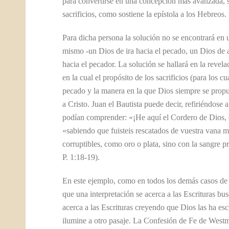
para convertirse en una concepción más avanzada, si
sacrificios, como sostiene la epístola a los Hebreos.
Para dicha persona la solución no se encontrará en 
mismo -un Dios de ira hacia el pecado, un Dios de
hacia el pecador. La solución se hallará en la reve
en la cual el propósito de los sacrificios (para los c
pecado y la manera en la que Dios siempre se propu
a Cristo. Juan el Bautista puede decir, refiriéndose 
podían comprender: «¡He aquí el Cordero de Dios, q
«sabiendo que fuisteis rescatados de vuestra vana ma
corruptibles, como oro o plata, sino con la sangre 
P. 1:18-19).
En este ejemplo, como en todos los demás casos de i
que una interpretación se acerca a las Escrituras bus
acerca a las Escrituras creyendo que Dios las ha esc
ilumine a otro pasaje. La Confesión de Fe de Westmins