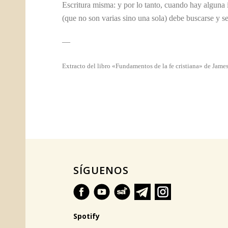
Escritura misma: y por lo tanto, cuando hay alguna i
(que no son varias sino una sola) debe buscarse y s
—
Extracto del libro «Fundamentos de la fe cristiana» de Ja
SÍGUENOS
Spotify