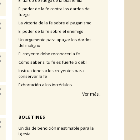
El dardo de fuego de la blasfemia
El poder de la fe contra los dardos de
fuego
La victoria de la fe sobre el paganismo
El poder de la fe sobre el enemigo
Un argumento para apagar los dardos
del maligno
El creyente debe reconocer la fe
Cómo saber si tu fe es fuerte o débil
Instrucciones a los creyentes para
conservar la fe
Exhortación a los incrédulos
Ver más...
BOLETINES
Un día de bendición inestimable para la
Iglesia