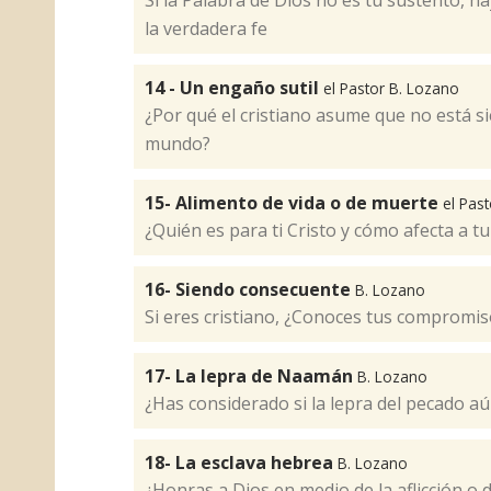
Si la Palabra de Dios no es tu sustento, 
la verdadera fe
14 - Un engaño sutil
el Pastor B. Lozano
¿Por qué el cristiano asume que no está 
mundo?
15- Alimento de vida o de muerte
el Pas
¿Quién es para ti Cristo y cómo afecta a t
16- Siendo consecuente
B. Lozano
Si eres cristiano, ¿Conoces tus compromis
17- La lepra de Naamán
B. Lozano
¿Has considerado si la lepra del pecado aú
18- La esclava hebrea
B. Lozano
¿Honras a Dios en medio de la aflicción o de