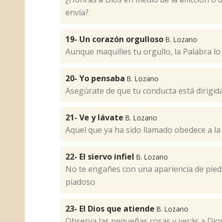
envía?
19- Un corazón orgulloso
B. Lozano
Aunque maquilles tu orgullo, la Palabra lo 
20- Yo pensaba
B. Lozano
Asegúrate de que tu conducta está dirigida
21- Ve y lávate
B. Lozano
Aquel que ya ha sido llamado obedece a la
22- El siervo infiel
B. Lozano
No te engañes con una apariencia de pied
piadoso
23- El Dios que atiende
B. Lozano
Observa las pequeñas cosas y verás a Dio