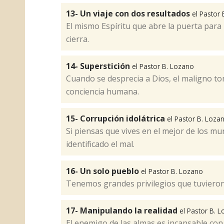
13- Un viaje con dos resultados
el Pastor
El mismo Espíritu que abre la puerta para 
cierra.
14- Superstición
el Pastor B. Lozano
Cuando se desprecia a Dios, el maligno to
conciencia humana.
15- Corrupción idolátrica
el Pastor B. Loza
Si piensas que vives en el mejor de los m
identificado el mal.
16- Un solo pueblo
el Pastor B. Lozano
Tenemos grandes privilegios que tuvieron 
17- Manipulando la realidad
el Pastor B. 
El enemigo de las almas es incansable con