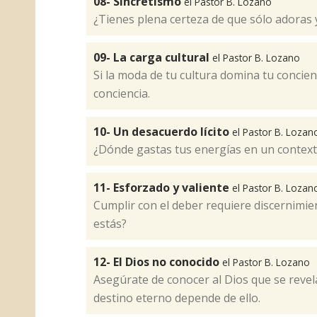
08- Sincretismo
el Pastor B. Lozano
¿Tienes plena certeza de que sólo adoras y
09- La carga cultural
el Pastor B. Lozano
Si la moda de tu cultura domina tu concien
conciencia.
10- Un desacuerdo lícito
el Pastor B. Lozan
¿Dónde gastas tus energías en un context
11- Esforzado y valiente
el Pastor B. Lozan
Cumplir con el deber requiere discernimien
estás?
12- El Dios no conocido
el Pastor B. Lozano
Asegúrate de conocer al Dios que se revela
destino eterno depende de ello.