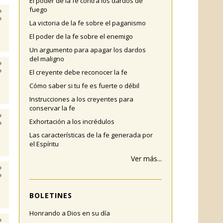
El poder de la fe contra los dardos de
fuego
La victoria de la fe sobre el paganismo
El poder de la fe sobre el enemigo
Un argumento para apagar los dardos
del maligno
El creyente debe reconocer la fe
Cómo saber si tu fe es fuerte o débil
Instrucciones a los creyentes para
conservar la fe
Exhortación a los incrédulos
Las características de la fe generada por
el Espíritu
Ver más...
BOLETINES
Honrando a Dios en su día