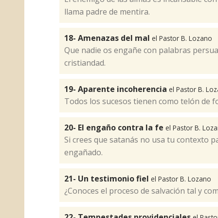
llama padre de mentira.
18- Amenazas del mal
el Pastor B. Lozano
Que nadie os engañe con palabras persuas
cristiandad.
19- Aparente incoherencia
el Pastor B. Lo
Todos los sucesos tienen como telón de f
20- El engaño contra la fe
el Pastor B. Loz
Si crees que satanás no usa tu contexto p
engañado.
21- Un testimonio fiel
el Pastor B. Lozano
¿Conoces el proceso de salvación tal y co
22- Tempestades providenciales
el Past